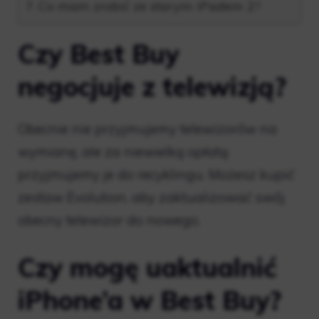
Co mam zrobić ze starym iPadem 2?
Czy Best Buy
negocjuje z telewizją?
Obecnie nie przyjmujemy telewizorów na
wymianę, ale za niewielką opłatą
przyjmujemy je do recyklingu. Możesz kupić
zestaw Evolution, aby zaktualizować swój
obecny telewizor do nowego.
Czy mogę uaktualnić
iPhone’a w Best Buy?