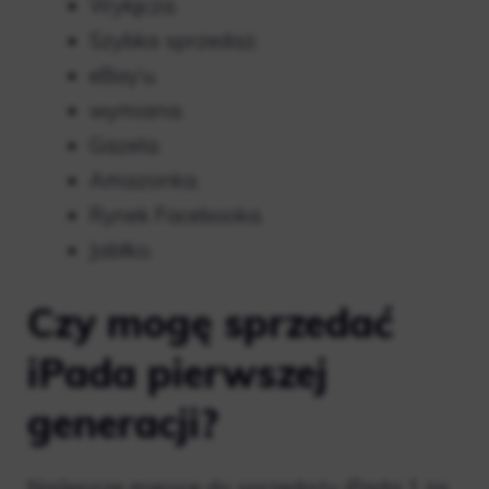
Wyłącza.
Szybka sprzedaż.
eBay’u.
wymiana.
Gazela.
Amazonka.
Rynek Facebooka.
Jabłko.
Czy mogę sprzedać
iPada pierwszej
generacji?
Najlepsze miejsce do sprzedaży iPada 1 za