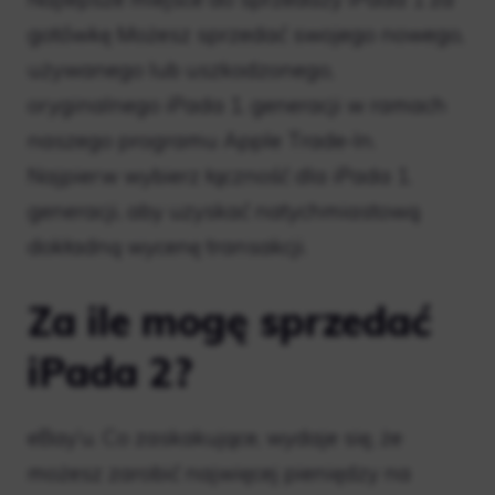
gotówkę Możesz sprzedać swojego nowego,
używanego lub uszkodzonego,
oryginalnego iPada 1. generacji w ramach
naszego programu Apple Trade-In.
Najpierw wybierz łączność dla iPada 1.
generacji, aby uzyskać natychmiastową
dokładną wycenę transakcji.
Za ile mogę sprzedać
iPada 2?
eBay’u. Co zaskakujące, wydaje się, że
możesz zarobić najwięcej pieniędzy na