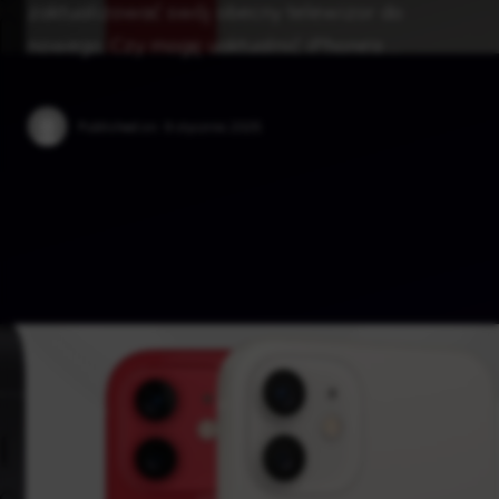
zaktualizować swój obecny telewizor do
nowego. Czy mogę uaktualnić iPhone’a …
Published on:
9 stycznia 2025