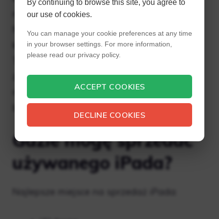
By continuing to browse this site, you agree to
natychmiast w momencie zakupu.
our use of cookies.
Niezależnie od tego, w jaki sposób
You can manage your cookie preferences at any time
korzystasz z usługi Apple Trade In, jeśli
in your browser settings. For more information,
please read our privacy policy.
Twoje urządzenie nie ma wartości
zamiennej, nadal możesz je poddać
ACCEPT COOKIES
recyklingowi w sposób odpowiedzialny i
bezpłatny.
DECLINE COOKIES
Gdzie mogę sprzedać
używanego iPada?
Najlepsze miejsce na sprzedaż iPada: