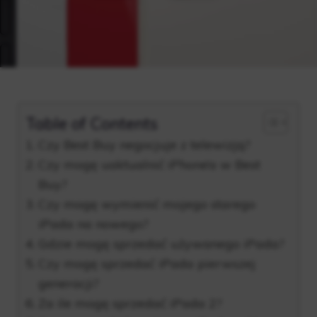
Table of Contents
Czy Best Buy negocjuje z telewizją?
Czy mogę uaktualnić iPhone’a w Best
Buy?
Czy mogę wymienić mojego starego
iPada na nowego?
Gdzie mogę sprzedać używanego iPada?
Czy mogę sprzedać iPada pierwszej
generacji?
Za ile mogę sprzedać iPada 2?