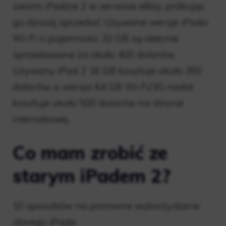
swoim iPadzie 2 w serwisie eBay, próbując
go dzisiaj sprzedać. Używane wersje iPada
Wi-Fi o pojemności 32 GB są obecnie
sprzedawane za około 400 dolarów.
Używany iPad 2 16 GB kosztuje około 350
dolarów, a wersja 64 GB Wi-Fi/3G nadal
kosztuje około 500 dolarów na stronie
internetowej.
Co mam zrobić ze
starym iPadem 2?
10 sposobów na ponowne wykorzystanie
starego iPada