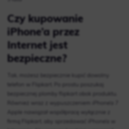
Czy kupowanie
iPhone’a przez
Internet jest
bezpieczne?
Tak, możesz bezpiecznie kupić dowolny
telefon w Flipkart. Po prostu poszukaj
bezpiecznej plomby flipkart obok produktu.
Również wraz z wypuszczeniem iPhone’a 7
Apple nawiązał współpracę wyłącznie z
firmą Flipkart, aby sprzedawać iPhone’a w