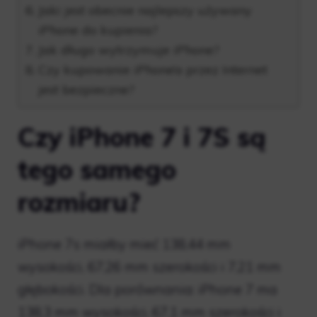
Jaki jest obecnie najlepszy używany
iPhone do kupienia?
Jak długo wytrzymuje iPhone?
Czy kupowanie iPhone’a przez Internet
jest bezpieczne?
Czy iPhone 7 i 7S są
tego samego
rozmiaru?
iPhone 7s miałby mieć 138,44 mm
wysokości, 67,26 mm szerokości i 7,21 mm
głębokości. Dla porównania: iPhone 7 ma
138,3 mm wysokości, 67,1 mm szerokości i