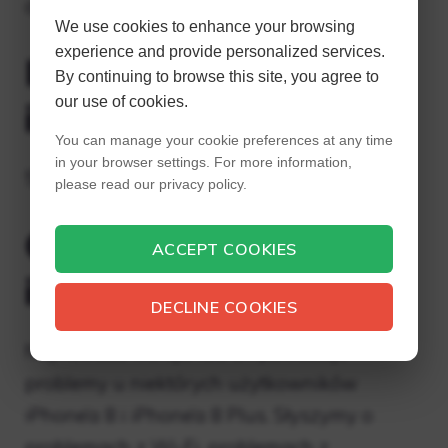
do ceny.
We use cookies to enhance your browsing
experience and provide personalized services.
Ile lat wytrzymuje
By continuing to browse this site, you agree to
our use of cookies.
iPhone 8?
You can manage your cookie preferences at any time
in your browser settings. For more information,
5 lat
please read our privacy policy.
Co jest nie tak z
ACCEPT COOKIES
iPhonem 8?
DECLINE COOKIES
Najnowsza wersja iOS 14 powoduje
problemy u niektórych użytkowników
iPhone’a 8 i iPhone’a 8 Plus. Słyszymy o
problemach z Wi-Fi, problemach z