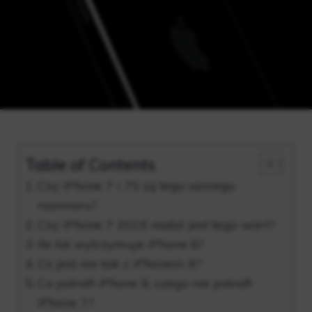
Table of Contents
Czy iPhone 7 i 7S są tego samego
rozmiaru?
Czy iPhone 7 2019 nadal jest tego wart?
Ile lat wytrzymuje iPhone 8?
Co jest nie tak z iPhonem 8?
Co potrafi iPhone 8, czego nie potrafi
iPhone 7?