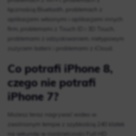
łącznością Bluetooth, problemach z
aplikacjami własnymi i aplikacjami innych
firm, problemami z Touch ID i 3D Touch,
problemami z odzyskiwaniem, nietypowym
zużyciem baterii i problemami z iCloud.
Co potrafi iPhone 8,
czego nie potrafi
iPhone 7?
Możesz teraz nagrywać wideo w
zwolnionym tempie z szybkością 240 klatek
na sekundę w rozdzielczości Full HD