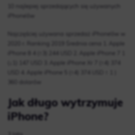
10 najlepiej sprzedających się używanych
iPhone’ów
Najczęściej używana sprzedaż iPhone’ów w
2020 r. Ranking 2019 Średnia cena 1. Apple
iPhone 8 4 (↑3) 244 USD 2. Apple iPhone 7 1
(↓1) 147 USD 3. Apple iPhone Xr 7 (↑4) 374
USD 4. Apple iPhone 5 (↑4) 374 USD ↑ 1 )
360 dolarów
Jak długo wytrzymuje
iPhone?
3 lata