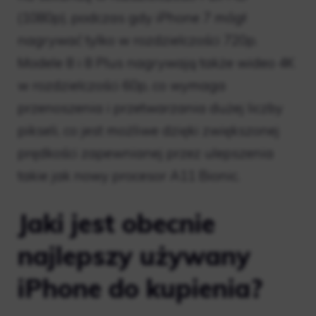
(1080p), podczas gdy iPhone 7 mógł
nagrywać tylko w rozdzielczości 720p.
Modele 8 i 8 Plus nagrywają także wideo 4K
w rozdzielczości 60p, co wymaga
przenoszenia i przetwarzania dużej liczby
pikseli, co jest możliwe dzięki zwiększonej
prędkości zapewnianej przez ulepszenia
takie jak nowy procesor A11 Bionic.
Jaki jest obecnie
najlepszy używany
iPhone do kupienia?