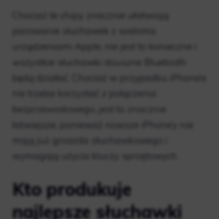
Chociaż te chipy znacznie ułatwiają
parowanie słuchawek z wieloma
urządzeniami Apple, nie jest to konieczne i
wszystkie słuchawki douszne Bluetooth
będą działać. Chociaż w przypadku iPhone’a
nie trzeba korzystać z połączenia
bezprzewodowego, jest to znacznie
łatwiejsze, ponieważ nowsze iPhone’y nie
mają już gniazda słuchawkowego i
wymagają użycia kluczy sprzętowych.
Kto produkuje
najlepsze słuchawki