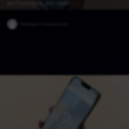
być frustrujące, jeśli nadal …
Published on:
6 stycznia 2025