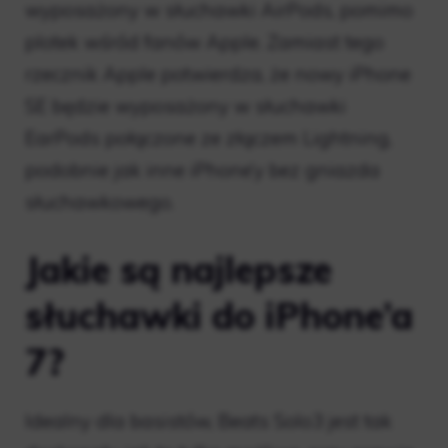
wyposażony w słuchawki AirPods, pomimo
plotek wśród fanów Apple. Zamiast tego
rzecznik Apple potwierdza, że ​​nowy iPhone
SE będzie wyposażony w słuchawki
EarPods połączone ze złączem Lightning,
podobnie jak inne iPhone’y bez gniazda
słuchawkowego.
Jakie są najlepsze
słuchawki do iPhone’a
7?
Idealny dla basistów, Beats Solo3 jest tak