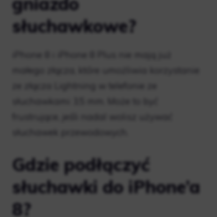
gniazdo
słuchawkowe?
iPhone 8 i iPhone 8 Plus nie mają już
małego złącza, które umożliwia korzystanie
ze złącza Lightning w telefonie ze
słuchawkami 3,5 mm. Może to być
frustrujące, jeśli nadal wolisz używać
słuchawek przewodowych.
Gdzie podłączyć
słuchawki do iPhone’a
8?