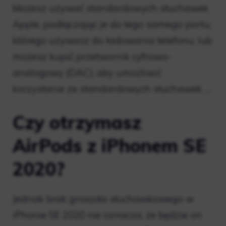
Możesz używać standardowych słuchawek
Apple, podłączając je do tego samego portu,
którego używasz do ładowania telefonu, lub
możesz kupić przetwornik cyfrowo-
analogowy (DAC), aby umożliwić
korzystanie ze standardowych słuchawek. …
Czy otrzymasz
AirPods z iPhonem SE
2020?
Jednak brak gniazda słuchawkowego w
iPhonie SE 2020 nie oznacza, że ​​będzie on