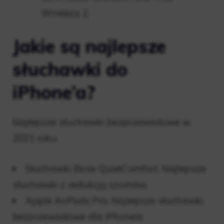
Wireless 2.
Jakie są najlepsze
słuchawki do
iPhone’a?
Najlepsze słuchawki bezprzewodowe w
2021 roku
Słuchawki Bose QuietComfort. Najlepsze
słuchawki z redukcją szumów.
Apple AirPods Pro. Najlepsze słuchawki
bezprzewodowe dla iPhone’a.