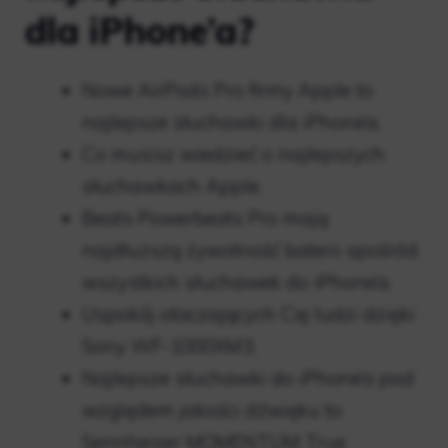
dla iPhone’a?
Nowe AirPods Pro firmy Apple to
najlepsze słuchawki dla iPhone’a.
Co musisz wiedzieć o najlepszych
słuchawkach Apple.
Beats Powerbeats Pro mają
najdłuższą żywotność baterii spośród
wszystkich słuchawek do iPhone’a.
Uspokój otaczających Cię ludzi dzięki
Sony WF-1000XM3.
Najlepsze słuchawki do iPhone’a pod
względem jakości dźwięku to
Sennheiser MOMENTUM True