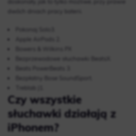
doskonały, jak to tylko możliwe, przy prawie
dwóch dniach pracy baterii.
Pokonaj Solo3.
Apple AirPods 2.
Bowers & Wilkins PX
Bezprzewodowe słuchawki BeatsX.
Beats PowerBeats 3.
Bezpłatny Bose SoundSport.
Treblab J1.
Czy wszystkie
słuchawki działają z
iPhonem?