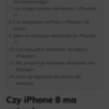
słuchawkowego?
Czy mogę używać słuchawek z iPhonem
7?
Czy otrzymasz AirPods z iPhonem SE
2020?
Jakie są najlepsze słuchawki do iPhone’a
7?
Czy wszystkie słuchawki działają z
iPhonem?
Kto produkuje najlepsze słuchawki dla
iPhone’a?
Jakie są najlepsze słuchawki do
iPhone’a?
Czy iPhone 8 ma