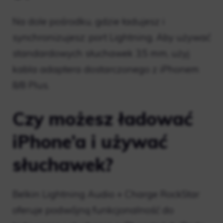
Na dole pośrodku, gdzie ładujesz i
synchronizujesz: port Lightning. Aby używać
standardowych słuchawek 3,5 mm, użyj
kabla adaptera dostarczonego z iPhonem
8/8 Plus.
Czy możesz ładować
iPhone’a i używać
słuchawek?
Belkin Lightning Audio + Charge RockStar
oferuje podwójną funkcjonalność do