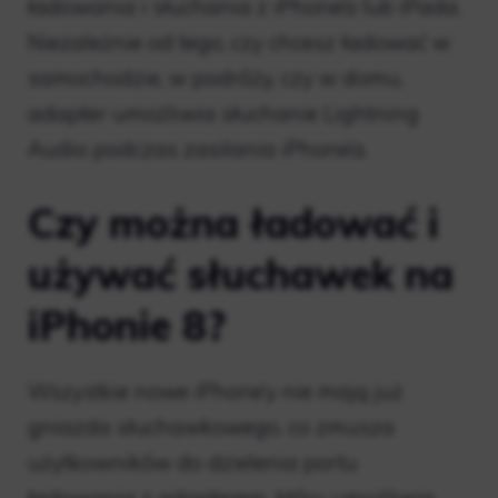
ładowania i słuchania z iPhone’a lub iPada.
Niezależnie od tego, czy chcesz ładować w
samochodzie, w podróży, czy w domu,
adapter umożliwia słuchanie Lightning
Audio podczas zasilania iPhone’a.
Czy można ładować i
używać słuchawek na
iPhonie 8?
Wszystkie nowe iPhone’y nie mają już
gniazda słuchawkowego, co zmusza
użytkowników do dzielenia portu