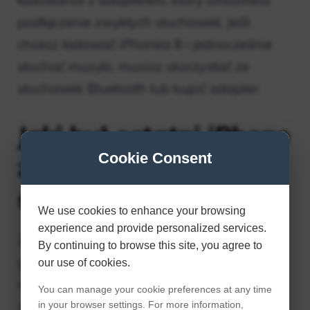
ładowania z adapterem, który umożliwia
podłączenie zwykłych słuchawek. Jeśli
chcesz ładować iPhone’a 8 i jednocześnie
słuchać muzyki, musisz skorzystać ze
słuchawek Bluetooth lub kupić adapter.
Jaki był ostatni iPhone
Cookie Consent
z gniazdem
słuchawkowym?
We use cookies to enhance your browsing
experience and provide personalized services.
Żaden z nowych telefonów Apple nie ma
By continuing to browse this site, you agree to
gniazda słuchawkowego, dotyczy to
our use of cookies.
również iPhone’a SE. Będziesz musiał
You can manage your cookie preferences at any time
zadowolić się kluczem zestawu
in your browser settings. For more information,