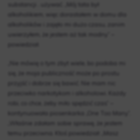
substancji . używać. „Mój tata był
alkoholikiem, więc dorastałem w domu dla
alkoholików i zajęło mi dużo czasu, zanim
uwierzyłem, że jestem aż tak modny” –
powiedział.
„Nie mówię o tym zbyt wiele, bo podoba mi
się, że moja publiczność może po prostu
przyjść i dobrze się bawić. Nie mam nic
przeciwko narkotykom i alkoholowi. Każdy
robi, co chce, żeby miło spędzić czas” –
kontynuowała piosenkarka „One Too Many”.
„Właśnie zdałam sobie sprawę, że jestem
temu przeciwna. Ktoś powiedział: „Masz