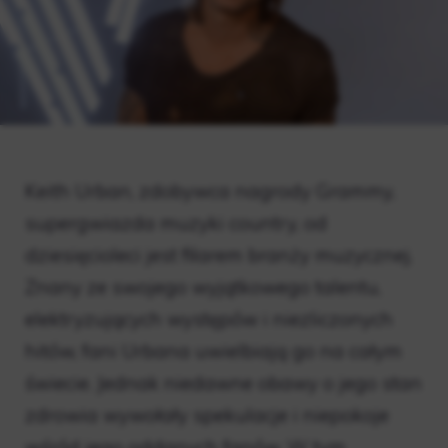
Keith Urban, zdobywca nagrody Grammy,
supergwiazda muzyki country, od
dziesięcioleci jest filarem branży muzycznej.
Znany ze swojego wyjątkowego talentu,
elektryzujących występów i niezliczonych
hitów, fani Urbana uwielbiają go na całym
świecie. Jednak niedawne obawy o jego stan
zdrowia wywołały spekulacje i niepokoje
wśród jego oddanych fanów. W tym