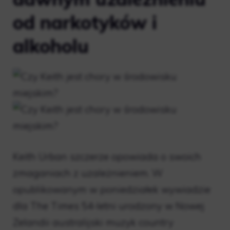
od narkotyków i
alkoholu
Keith Urban szczerze opowiada o swoich
zmaganiach z uzależnieniem. W
opublikowanym w poniedziałek wywiadzie
dla The Times 54-letni urodzony w Nowej
Zelandii australijski muzyk country