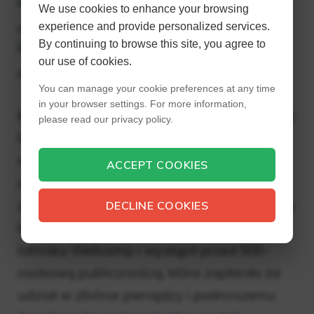
We use cookies to enhance your browsing
experience and provide personalized services.
By continuing to browse this site, you agree to
our use of cookies.
You can manage your cookie preferences at any time
in your browser settings. For more information,
Keith Urban wystąpił w specjalny sposób na
please read our privacy policy.
lunchu pod hasłem „It’s A Bloke Thing” w
wolnej od raka Toowoomba w Australii. Jej
ACCEPT COOKIES
obecność została potwierdzona po tym, jak
została sfotografowana przez paparazzi na
DECLINE COOKIES
lotnisku w Sydney. Keith wylądował na
lotnisku Wellcamp i wystąpił przed 500-
osobową publicznością, która zapłaciła za
udział w zbiórce pieniędzy i podnoszeniu