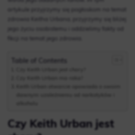
artykule przyjrzymy się pogłoskom na temat
zdrowia Keitha Urbana, przyjrzymy się bliżej
jego życiu osobistemu i oddzielimy fakty od
fikcji na temat jego zdrowia.
Table of Contents
Czy Keith Urban jest chory?
Czy Keith Urban ma raka?
Keith Urban otwarcie opowiada o swoim
dawnym uzależnieniu od narkotyków i
alkoholu
Czy Keith Urban jest