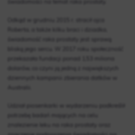
świadomości na temat raka prostaty.
Odkąd w grudniu 2015 r. stracił ojca
Roberta, a także kilku braci i dziadka,
świadomość raka prostaty jest sprawą
bliską jego sercu. W 2017 roku społeczność
przekazała fundacji ponad 1,53 miliona
dolarów, co czyni ją jedną z największych
dziennych kampanii zbierania datków w
Australii.
Udział piosenkarki w wydarzeniu podkreślił
potrzebę badań mających na celu
znalezienie leku na raka prostaty oraz
znaczenie podnoszenia świadomości na