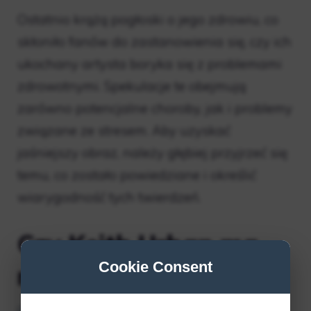
Ostatnio krążą pogłoski o jego zdrowiu, co
skłoniło fanów do zastanowienia się, czy ich
ukochany artysta boryka się z problemami
zdrowotnymi. Spekulacje te obejmują
zarówno potencjalne choroby, jak i problemy
związane ze stresem. Aby uzyskać
jaśniejszy obraz, należy głębiej przyjrzeć się
temu, co zostało powiedziane i określić
wiarygodność tych twierdzeń.
Czy Keith Urban ma
Cookie Consent
raka?