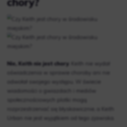
chory?
Nie, Keith nie jest chory
. Keith nie wydał
oświadczenia w sprawie choroby ani nie
odwołał swojego występu. W świecie
wiadomości o gwiazdach i mediów
społecznościowych plotki mogą
rozprzestrzeniać się błyskawicznie, a Keith
Urban nie jest wyjątkiem od tego zjawiska.