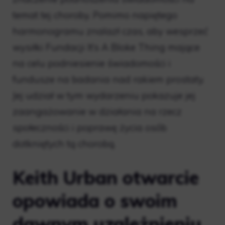
temat tej choroby. Pomimo napiętego
harmonogramu znalazł czas, aby wesprzeć
wysiłki Fundacji It’s A Bloke Thing mające
na celu podniesienie świadomości i
fundusze na badania nad rakiem prostaty.
Jej udział w tym wydarzeniu pokazuje jej
zaangażowanie w działania na rzecz
społeczności i poprawę życia osób
dotkniętych tą chorobą.
Keith Urban otwarcie
opowiada o swoim
dawnym uzależnieniu