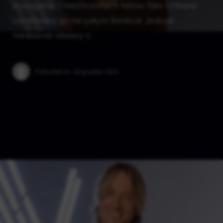
występów i niezliczonych hitów, fani Urbana
uwielbiają go na całym świecie. Jednak
niedawne obawy o …
Published on:
28 grudnia 2024