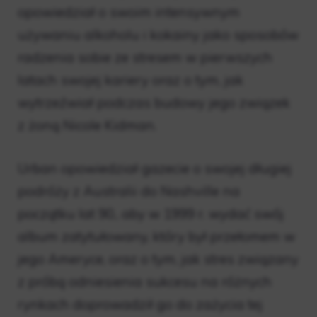
opowiedział o swoim intensywnym
używaniu alkoholu i kokainy jako sposobów
radzenia sobie ze stresem w pierwszych
latach swojej kariery oraz o tym, jak
wytrzeźwiał podczas budowy jego związek
z żoną Nicole Kidman.
Urban opowiedział gazecie o swojej długiej
podróży z Australii do Nashville na
początku lat 90., aby w 1999 r. wydać swój
album zatytułowany, który był przełomem w
jego Ameryce, oraz o tym, jak stres związany
z próbą odniesienia sukcesu na różnych
rynkach doprowadził go do zażycia tej