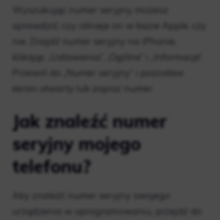
Wyszukując numer seryjny, możesz
sprawdzić, czy istnieje on w bazie Apple, czy
nie. Znajdź numer seryjny na iPhonie,
klikając „Ustawienia”, „Ogólne” i „Informacje”.
Przewiń do „Numer seryjny” i pozostaw
ekran otwarty lub zapisz numer.
Jak znaleźć numer
seryjny mojego
telefonu?
Aby znaleźć numer seryjny swojego
urządzenia w oprogramowaniu, przejdź do