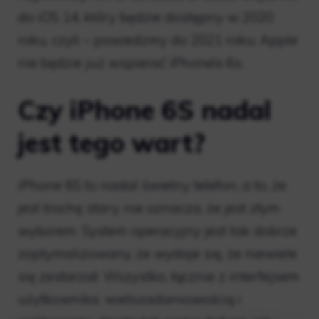
do iOS 14, który będzie dostępny w 2020
roku, czyli – powiedzmy do 2021 roku; Apple
nie będzie już wspierać iPhone’a 6s.
Czy iPhone 6S nadal
jest tego wart?
iPhone 6S to nadal świetny telefon, a to, że
jest trochę stary, nie oznacza, że ​​jest złym
wyborem. System operacyjny jest tak dobrze
zoptymalizowany, że wydaje się, że niewiele
się zestarzał. Wszystko, łącznie z interfejsem
użytkownika, wielozadaniowością i