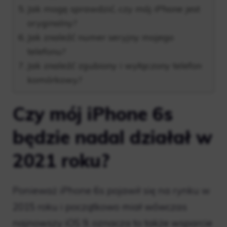
Jak mogę sprawdzić, czy mój iPhone jest
oryginalny?
Jak znaleźć numer seryjny mojego
telefonu?
Jak znaleźć zgubiony i wyłączony telefon
komórkowy?
Czy mój iPhone 6s
będzie nadal działał w
2021 roku?
Ponieważ iPhone 6s pojawił się na rynku w
2015 roku i początkowo miał wówczas
najnowszy iOS 9, oznacza to także wsparcie