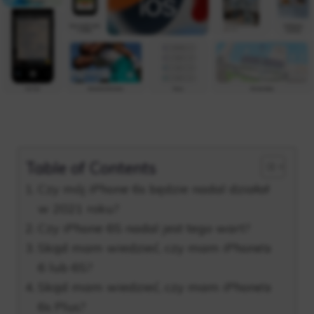
Table of Contents
Czy mój iPhone 6s będzie nadal działał
w 2021 roku?
Czy iPhone 6S nadal jest tego wart?
Skąd mam wiedzieć, czy mam iPhone’a
6 lub 6S?
Skąd mam wiedzieć, czy mam iPhone’a
6s Plus?