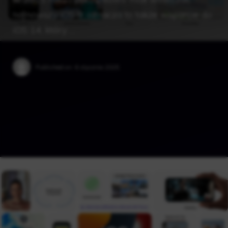
najnowszy iOS 9, oznacza to także wsparcie do
iOS 14, który …
Published on:
6 stycznia 2025