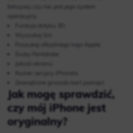
fałszywy, czy nie, jest jego system
operacyjny.
Funkcja dotyku 3D:
Wyszukaj Siri:
Poszukaj oficjalnego logo Apple:
Śruby Pentalobe:
Jakość ekranu:
Numer seryjny iPhone’a:
Zewnętrzne gniazdo kart pamięci:
Jak mogę sprawdzić,
czy mój iPhone jest
oryginalny?