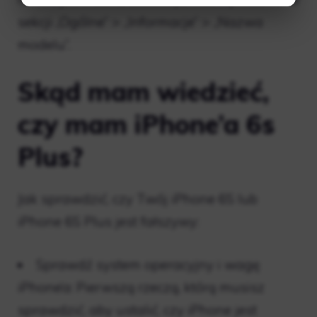
sekcji „Ogólne” > „Informacje” > „Nazwa
modelu”.
Skąd mam wiedzieć,
czy mam iPhone’a 6s
Plus?
Jak sprawdzić, czy Twój iPhone 6S lub
iPhone 6S Plus jest fałszywy:
Sprawdź system operacyjny i wagę
iPhone’a: ​​Pierwszą rzeczą, którą musisz
sprawdzić, aby ustalić, czy iPhone jest