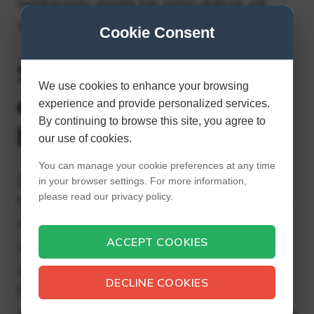
aplikacjami, działa tak samo dobrze, jak
większość innych iPhone’ów.
Cookie Consent
Skąd mam wiedzieć,
We use cookies to enhance your browsing
czy mam iPhone’a 6
experience and provide personalized services.
By continuing to browse this site, you agree to
lub 6S?
our use of cookies.
You can manage your cookie preferences at any time
Jeśli masz problemy z odczytaniem tekstu z
in your browser settings. For more information,
please read our privacy policy.
tyłu iPhone’a, uruchom aplikację Ustawienia
iOS i wybierz Ogólne > Informacje > Model
ACCEPT COOKIES
(lub Numer modelu). Kliknij raz Model, aby
zobaczyć numer modelu. Na każdym
DECLINE COOKIES
telefonie iPhone z systemem iOS 12.2 lub
nowszym można zobaczyć nazwę modelu w