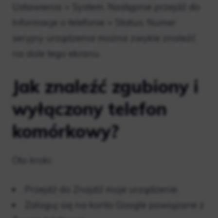
Ustawienia > System. Następnie przejdź do
Informacje o telefonie > Status. Numer
seryjny urządzenia można zwykle znaleźć
na dole tego ekranu.
Jak znaleźć zgubiony i
wyłączony telefon
komórkowy?
Oto kroki:
Przejdź do Znajdź moje urządzenie.
Zaloguj się na konto Google powiązane z