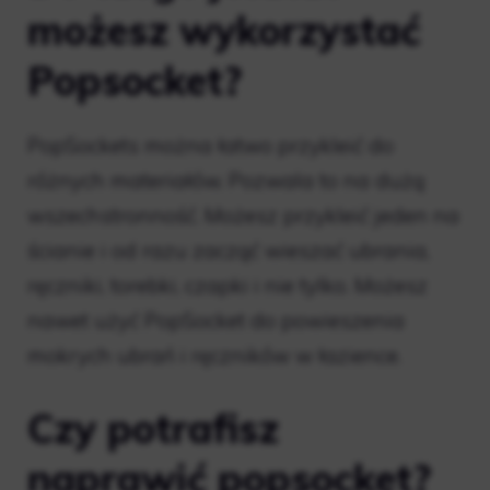
możesz wykorzystać
Popsocket?
PopSockets można łatwo przykleić do
różnych materiałów. Pozwala to na dużą
wszechstronność. Możesz przykleić jeden na
ścianie i od razu zacząć wieszać ubrania,
ręczniki, torebki, czapki i nie tylko. Możesz
nawet użyć PopSocket do powieszenia
mokrych ubrań i ręczników w łazience.
Czy potrafisz
naprawić popsocket?