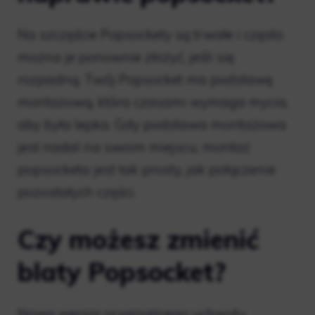
Na szczęście Popsockety są trwałe i często
można je ponownie złożyć, jeśli się
rozpadną. Twój Popsocket ma podstawę
montażową, która czasami wymaga mycia,
aby była lepka. Gdy podstawa montażowa
jest nadal na swoim miejscu, montaż
popsocketa jest tak prosty, jak połączenie
pozostałych części.
Czy możesz zmienić
blaty Popsocket?
Nowa wersja oryginalnego uchwytu