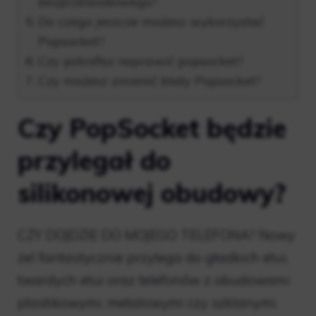
bezprzewodowego?
Do czego jeszcze możesz wykorzystać
Popsocket?
Czy potrafisz naprawić popsocket?
Czy możesz zmienić blaty Popsocket?
Czy PopSocket będzie
przylegał do
silikonowej obudowy?
CZY DOJDZIE DO MOJEGO TELEFONA? Nowy
żel fantastycznie przylega do gładkich etui,
twardych etui oraz telefonów z obudowami
plastikowymi, metalowymi czy szklanymi.