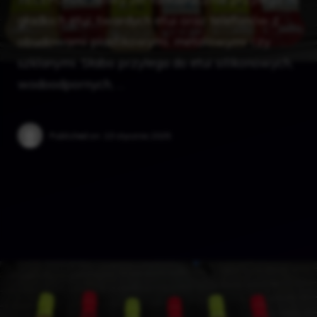
gładkich etui, twardych etui oraz telefonów z
obudowami plastikowymi, metalowymi czy
szklanymi. Słabo przylega do etui silikonowych,
wodoodpornych, …
Published on:
10 stycznia 2025