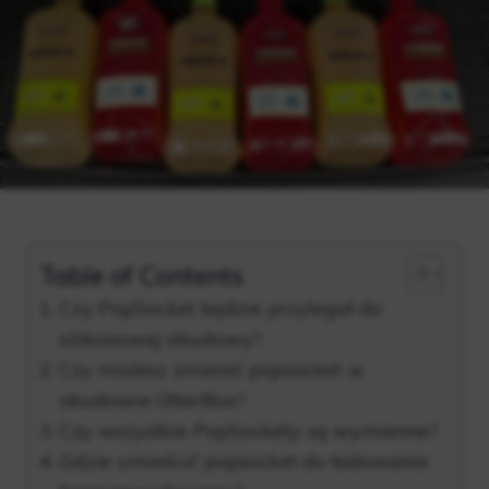
Table of Contents
Czy PopSocket będzie przylegał do
silikonowej obudowy?
Czy możesz zmienić popsocket w
obudowie OtterBox?
Czy wszystkie PopSockety są wymienne?
Gdzie umieścić popsocket do ładowania