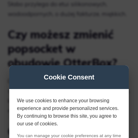
Słabo przylega do etui silikonowych,
wodoodpornych, o dużej fakturze, miękkich.
Czy możesz zmienić
popsocket w
obudowie OtterBox?
Cookie Consent
OtterBox produkuje teraz obudowy do
smartfonów z wbudowanymi PopSocketami,
które możesz wymieniać w dowolnym
We use cookies to enhance your browsing
experience and provide personalized services.
momencie.
By continuing to browse this site, you agree to
our use of cookies.
Czy wszystkie
You can manage your cookie preferences at any time