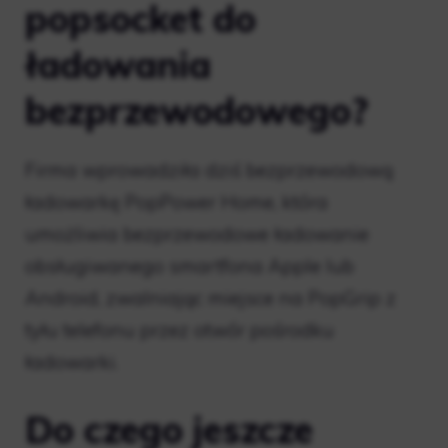
popsocket do
ładowania
bezprzewodowego?
Firma wprowadziła dziś bezprzewodową
ładowarkę PopPower Home, która
umożliwia bezprzewodowe ładowanie
obsługiwanego smartfona Apple lub
Android, zwalniając miejsce na PopGrip z
tyłu telefonu przez otwór pośrodku
ładowarki.
Do czego jeszcze