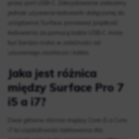
przez port USB-C. Zdecydowanie zalecamy
jednak używanie ładowarki dołączonej do
urządzenia Surface, ponieważ prędkość
ładowania za pomocą kabla USB-C może
być bardzo niska w zależności od
używanego zasilacza i kabla.
Jaka jest różnica
między Surface Pro 7
i5 a i7?
Dwie główne różnice między Core i5 a Core
i7 to częstotliwości taktowania dla