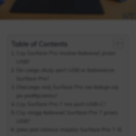
Table of Contents
Czy Surface Pro można ładować przez
USB?
Do czego służy port USB w ładowarce
Surface Pro?
Dlaczego mój Surface Pro nie ładuje się
po podłączeniu?
Czy Surface Pro 7 ma port USB-C?
Czy mogę ładować Surface Pro 7 przez
USB?
Jaka jest różnica między Surface Pro 7 i5