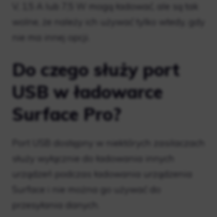
V, 1,5 A lub 7,5 W mogą ładować, ale są tak
wolne, że należy ich używać tylko wtedy, gdy
nie ma innej opcji.
Do czego służy port
USB w ładowarce
Surface Pro?
Port USB dostępny w niektórych zasilaczach
służy wyłącznie do ładowania innych
urządzeń podczas ładowania urządzenia
Surface i nie można go używać do
przesyłania danych.