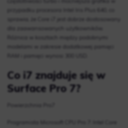
częstotliwości turbo i mocniejsza grafika w
przypadku procesora Intel Iris Plus 640, co
sprawia, że ​​Core i7 jest dobrze dostosowany
dla zaawansowanych użytkowników.
Różnica w kosztach między podobnymi
modelami w zakresie dodatkowej pamięci
RAM i pamięci wynosi 300 USD.
Co i7 znajduje się w
Surface Pro 7?
Powierzchnia Pro7
Programista Microsoft CPU Pro 7: Intel Core