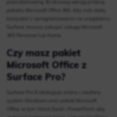
preinstalowaną 30-dniową wersją próbną
pakietu Microsoft Office 365. Aby móc dalej
korzystać z oprogramowania na urządzeniu
Surface, musisz zakupić usługę Microsoft
365 Personal lub Home.
Czy masz pakiet
Microsoft Office z
Surface Pro?
Surface Pro 6 obsługuje znany i zaufany
system Windows oraz pakiet Microsoft
Office, w tym Word, Excel i PowerPoint, aby