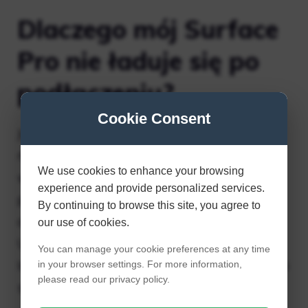
Dlaczego mój Surface
Pro nie ładuje się po
podłączeniu?
Cookie Consent
Jeśli urządzenie Surface nie ładuje się,
nawet gdy świeci się lampka zasilania,
We use cookies to enhance your browsing
wypróbuj następujące rozwiązania: Odłącz
experience and provide personalized services.
przewód zasilający od urządzenia Surface,
By continuing to browse this site, you agree to
a następnie odwróć go i podłącz ponownie.
our use of cookies.
Upewnij się, że połączenie jest pewne, a
You can manage your cookie preferences at any time
lampka zasilania świeci. Poczekaj 10 minut i
in your browser settings. For more information,
please read our privacy policy.
sprawdź, czy urządzenie Surface się ładuje.