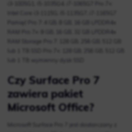
i3-1005G1, i5-1035G4, i7-1065G7 Pro 7+:
Intel Core i3-1115G, i5-1135G7, i7-1165G7
Pamięć Pro 7: 4 GB, 8 GB, 16 GB LPDDR4x
RAM Pro 7+: 8 GB, 16 GB, 32 GB LPDDR4x
RAM Storage Pro 7: 128 GB, 256 GB, 512 GB
lub 1 TB SSD Pro 7+: 128 GB, 256 GB, 512 GB
lub 1 TB wymienny dysk SSD
Czy Surface Pro 7
zawiera pakiet
Microsoft Office?
Microsoft Surface Pro 7 jest dostarczany z