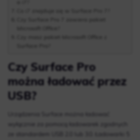
a i7?
Co i7 znajduje się w Surface Pro 7?
Czy Surface Pro 7 zawiera pakiet
Microsoft Office?
Czy masz pakiet Microsoft Office z
Surface Pro?
Czy Surface Pro
można ładować przez
USB?
Urządzenia Surface można ładować
wyłącznie za pomocą ładowarek zgodnych
ze standardem USB 2.0 lub 3.0. Ładowarki 5