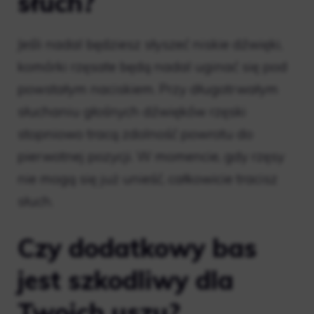
słuch?
Jeśli nadal będziesz słyszeć niskie dźwięki,
komórki rzęsate będą nadal uginać się pod
powstałym naciskiem. Przy długotrwałym
słuchaniu głośnych dźwięków rzęski
stopniowo tracą zdolność powrotu do
pierwotnej pozycji. W momencie, gdy rzęsy
nie mogą się już unieść, całkowicie tracisz
słuch.
Czy dodatkowy bas
jest szkodliwy dla
Twoich uszu?