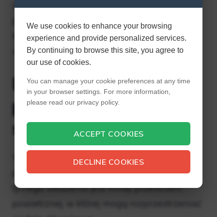
umieszczać subwoofer w rogu za szafką
pod telewizor, ponieważ ciężka podstawa i
We use cookies to enhance your browsing
telewizor pochłaniają część mocy
experience and provide personalized services.
subwoofera.
By continuing to browse this site, you agree to
our use of cookies.
Dlaczego łodzie
You can manage your cookie preferences at any time
in your browser settings. For more information,
podwodne są
please read our privacy policy.
skierowane do tyłu?
ACCEPT COOKIES
Wszystkie łodzie podwodne poruszają
DECLINE COOKIES
przede wszystkim powietrzem, a w stronę
tylnego siedzenia jest mniej przestrzeni
powietrznej, w której mogą rozprzestrzeniać