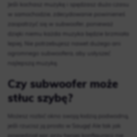
Jeśli kochasz muzykę i spędzasz dużo czasu
w samochodzie, zdecydowanie powinieneś
zaopatrzyć się w subwoofer, ponieważ
dzięki niemu każda muzyka będzie brzmiała
lepiej. Nie potrzebujesz nawet dużego ani
ogromnego subwoofera, aby usłyszeć
najlepszą muzykę.
Czy subwoofer może
stłuc szybę?
Możesz rozbić okno swoją łodzią podwodną,
​​jeśli rzucisz ją prosto w Saugę! Ale tak jak
powiedział xpr, przy twojej konfiguracji nie