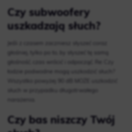
Czy subwoofery
uszkadzają słuch?
Jeśli z czasem zaczniesz słyszeć coraz
głośniej, tylko po to, by słyszeć tę samą
głośność, czas wrócić i odpocząć. Re: Czy
łodzie podwodne mogą uszkodzić słuch?
Wszystko powyżej 90 dB MOŻE uszkodzić
słuch w przypadku długotrwałego
narażenia.
Czy bas niszczy Twój