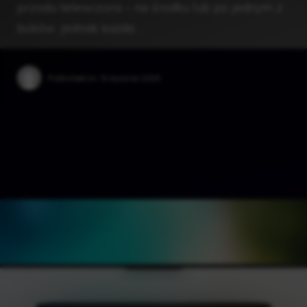
przodu telewizora – na środku lub po jednym z
boków. Jednak każda …
Published on:
9 stycznia 2025