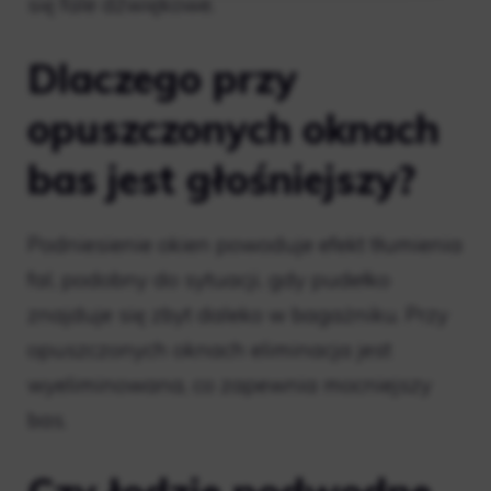
się fale dźwiękowe.
Dlaczego przy
opuszczonych oknach
bas jest głośniejszy?
Podniesienie okien powoduje efekt tłumienia
fal, podobny do sytuacji, gdy pudełko
znajduje się zbyt daleko w bagażniku. Przy
opuszczonych oknach eliminacja jest
wyeliminowana, co zapewnia mocniejszy
bas.