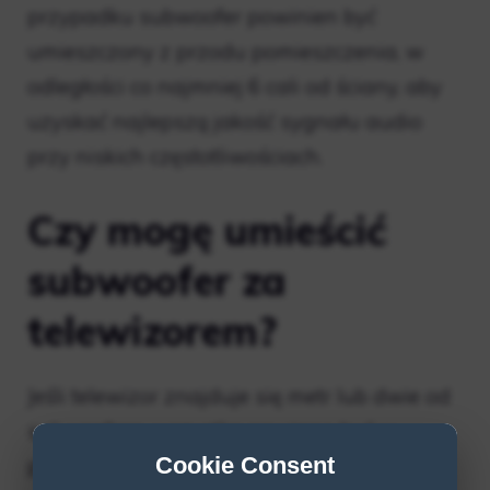
przypadku subwoofer powinien być
umieszczony z przodu pomieszczenia, w
odległości co najmniej 6 cali od ściany, aby
uzyskać najlepszą jakość sygnału audio
przy niskich częstotliwościach.
Czy mogę umieścić
subwoofer za
telewizorem?
Jeśli telewizor znajduje się metr lub dwie od
subwoofera, wszystko powinno być w
Cookie Consent
porządku. Jednakże nie jest najlepiej