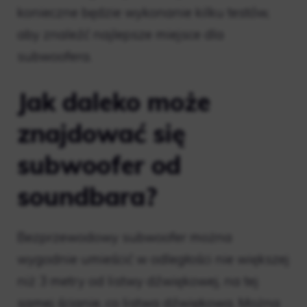
konieczne będzie wykonanie kilku testów,
aby znaleźć najlepsze miejsce dla
subwoofera.
Jak daleko może
znajdować się
subwoofer od
soundbara?
Bezprzewodowy subwoofer można
wygodnie umieścić w odległości nie większej
niż 3 metry od listwy dźwiękowej, na tej
samej ścianie, co listwa dźwiękowa. Można