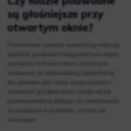
Czy łodzie podwodne
są głośniejsze przy
otwartym oknie?
Przeniesione subboxy wytwarzają większą
głośność, ponieważ mogą przenosić więcej
powietrza. Pod warunkiem, że port jest
ustawiony na odpowiednią częstotliwość
dla głośnika. Jeśli szyby są opuszczone i
subwoofer jest głośniejszy, dzieje się tak
prawdopodobnie dlatego, że częstotliwości
są uwięzione w pojeździe i znoszą się
nawzajem.