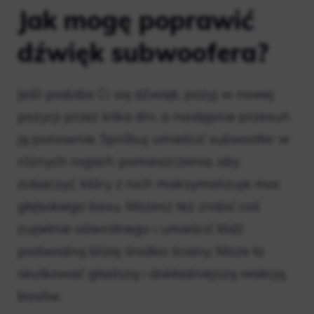
Jak mogę poprawić
dźwięk subwoofera?
Jeśli podoba Ci się dźwięk, pożyj w nowej
pozycji przez kilka dni, a następnie przesuń
ją ponownie. Spróbuj umieścić subwoofer w
różnych rogach pomieszczenia, aby
zobaczyć, który z nich maksymalizuje moc
głębokiego basu. Możesz też zrobić coś
zupełnie odwrotnego i umieścić łódź
podwodną bliżej środka ściany; Może to
skutkować gładszą i dokładniejszą reakcją
basów.