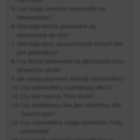
Czy mogę umieścić subwoofer za
telewizorem?
Dlaczego łodzie podwodne są
skierowane do tyłu?
Dlaczego przy opuszczonych oknach bas
jest głośniejszy?
Czy łodzie podwodne są głośniejsze przy
otwartym oknie?
Jak mogę poprawić dźwięk subwoofera?
Czy subwoofery uszkadzają słuch?
Czy bas niszczy Twój słuch?
Czy dodatkowy bas jest szkodliwy dla
Twoich uszu?
Czy subwoofery mogą uszkodzić Twój
samochód?
Czy warto używać subwooferów w