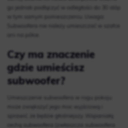
go jednak podłączyć w odległości do 30 stóp
w tym samym pomieszczeniu. Uwaga:
Subwoofera nie należy umieszczać w szafce
ani na półce.
Czy ma znaczenie
gdzie umieścisz
subwoofer?
Umieszczenie subwoofera w rogu pokoju
może zwiększyć jego moc wyjściową i
sprawić, że będzie głośniejszy. Wspaniałą
cechą subwoofera (zwłaszcza subwoofera