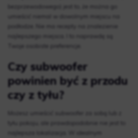
bezprzewodowego) jest to, że można go
umieścić niemal w dowolnym miejscu na
podłodze. Nie ma recepty na znalezienie
najlepszego miejsca. I to naprawdę są
Twoje osobiste preferencje.
Czy subwoofer
powinien być z przodu
czy z tyłu?
Możesz umieścić subwoofer za sobą lub z
tyłu pokoju, ale prawdopodobnie nie jest to
najlepsza lokalizacja. W idealnym