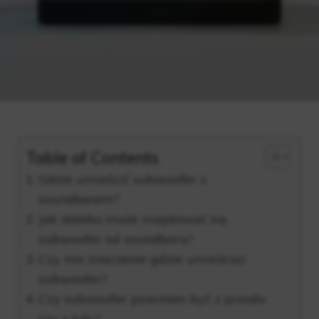
Table of Contents
Gdzie umieścić subwoofer z
soundbarem?
Jak daleko może znajdować się
subwoofer od soundbara?
Czy ma znaczenie gdzie umieścisz
subwoofer?
Czy subwoofer powinien być z przodu
czy z tyłu?