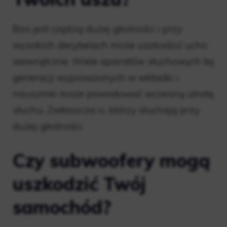
Bas jest częścią dużej głośności i przy
wysokich decybelach może uszkodzić ucho
wewnętrzne. Wiele aparatów słuchowych tej
generacji wyposażonych w wkładki i
nauszniki może powodować wczesną utratę
słuchu. Zwłaszcza ci, którzy słuchają przy
dużej głośności.
Czy subwoofery mogą
uszkodzić Twój
samochód?