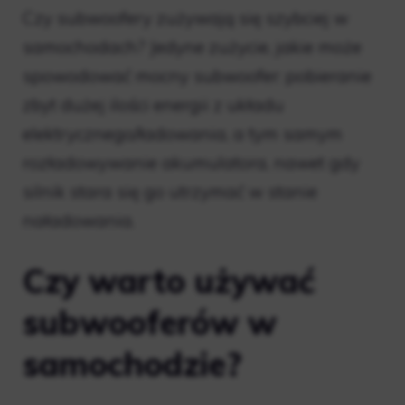
Czy subwoofery zużywają się szybciej w
samochodach? Jedyne zużycie, jakie może
spowodować mocny subwoofer: pobieranie
zbyt dużej ilości energii z układu
elektrycznego/ładowania, a tym samym
rozładowywanie akumulatora, nawet gdy
silnik stara się go utrzymać w stanie
naładowania.
Czy warto używać
subwooferów w
samochodzie?