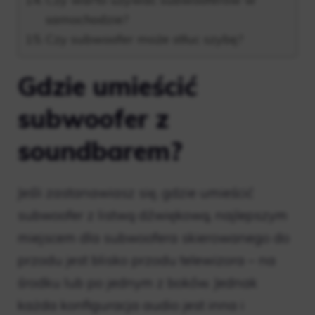
samochodzie?
Czy subwoofer może stłuc szybę?
Gdzie umieścić
subwoofer z
soundbarem?
Jeśli zastanawiasz się, gdzie umieścić
subwoofer z listwą dźwiękową, najlepszym
miejscem dla subwoofera skierowanego do
przodu jest blisko przodu telewizora – na
środku lub po jednym z boków. Jednak
każda konfiguracja audio jest inna i