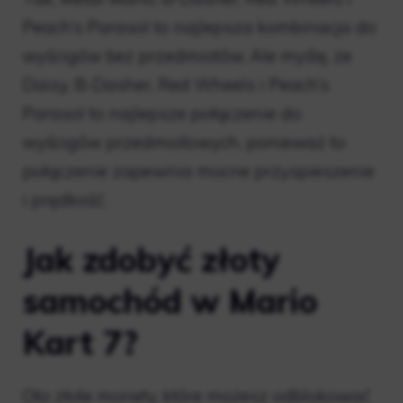
Peach’s Parasol to najlepsza kombinacja do
wyścigów bez przedmiotów. Ale myślę, że
Daisy, B-Dasher, Red Wheels i Peach’s
Parasol to najlepsze połączenie do
wyścigów przedmiotowych, ponieważ to
połączenie zapewnia mocne przyspieszenie
i prędkość.
Jak zdobyć złoty
samochód w Mario
Kart 7?
Oto złote monety, które możesz odblokować