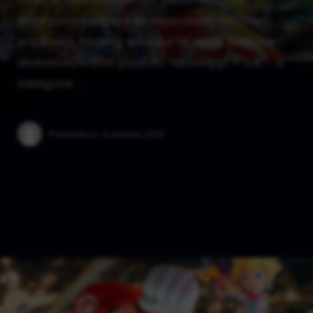
przyspiesza pojazd do najwyższej możliwej
prędkości. Możesz włączyć tę opcję podczas
dostosowywania pojazdu, naciskając + lub -, a
następnie …
Published on:
6 stycznia 2025