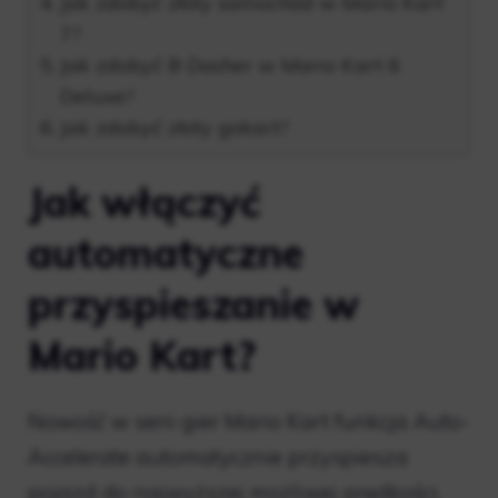
Jak zdobyć złoty samochód w Mario Kart
7?
Jak zdobyć B Dasher w Mario Kart 8
Deluxe?
Jak zdobyć złoty gokart?
Jak włączyć
automatyczne
przyspieszanie w
Mario Kart?
Nowość w serii gier Mario Kart funkcja Auto-
Accelerate automatycznie przyspiesza
pojazd do najwyższej możliwej prędkości.