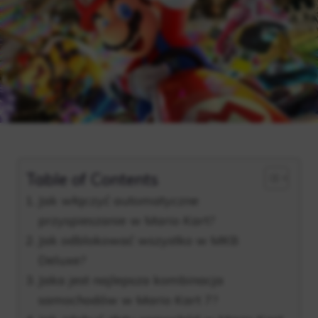
Table of Contents
Jak włączyć automatyczne
przyspieszanie w Mario Kart?
Jak odblokować wszystko w MK8
Deluxe?
Jaka jest najlepsza kombinacja
samochodów w Mario Kart 7?