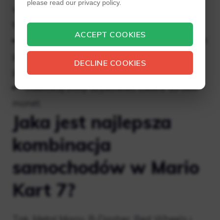
please read our privacy policy.
wszystkie puchary z jedną gwiazdką w
trybach 150 cm3 i Mirror w Grand Prix.
ACCEPT COOKIES
Odblokuj złote opony: Pokonaj wszystkich
pracowników-duchów w jeździe na czas o
DECLINE COOKIES
pojemności 150 cm3.
Odblokuj złoty szybowiec: Zbierz 10 000
monet.
Jaka jest najlepsza
kombinacja
samochodów w Mario
Kart 7?
Tak, Metal Mario, B-Dasher, Red Wheels i