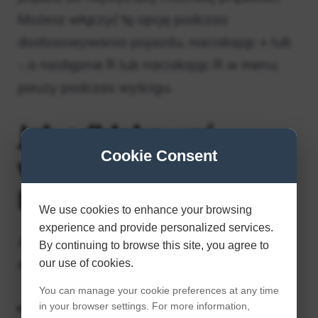
Możesz włączyć tę opcję podczas
dostosowywania pojazdu, naciskając + lub
-, a następnie R lub naciskając R w menu
pauzy podczas wyścigu.
Jak odblokować
Cookie Consent
wszystko w MK8
Deluxe?
We use cookies to enhance your browsing
experience and provide personalized services.
Aby zdobyć wszystkie trzy przedmioty,
By continuing to browse this site, you agree to
musisz ukończyć serię wyzwań.
our use of cookies.
You can manage your cookie preferences at any time
Odblokuj gokart Gold Standard: Wygraj
in your browser settings. For more information,