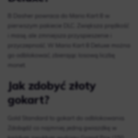
B Dasher powraca do Mario Kart 8 w
pierwszym pakiecie DLC. Zwiększa prędkość
i masę, ale zmniejsza przyspieszenie i
przyczepność. W Mario Kart 8 Deluxe można
go odblokować, zbierając losową liczbę
monet.
Jak zdobyć złoty
gokart?
Gold Standard to gokart do odblokowania.
Zdobądź co najmniej jedną gwiazdkę w
każdym zwykłym wyścigu Grand Prix (150