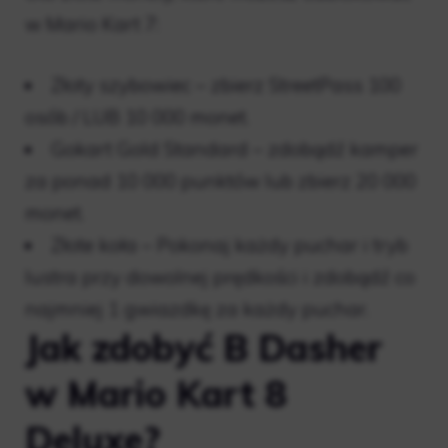
w Mario Kart 7:
Złoty szybowiec – zbierz StreetPass 100
osób / LUB 10 000 monet.
Gokart Gold Standard – zdobądź kamper
za ponad 10 000 punktów lub zbierz 20 000
monet.
Złote koła – Pokonaj każdy puchar i tryb
lustra przy dowolnej prędkości i zdobądź co
najmniej 1 gwiazdkę za każdy puchar.
Jak zdobyć B Dasher
w Mario Kart 8
Deluxe?