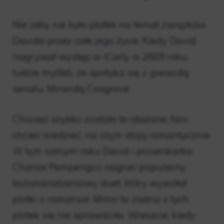
Nie żeby nie było plotek na temat związków
Davida przez całe jego życie. Kiedy David
nagrywał występ w iCarly w 2009 roku,
ludzie myśleli, że spotyka się z gwiazdą
serialu, Mirandą Cosgrove.
Chociaż szybko zostało to obalone, fani
chcieli wiedzieć, na czym stoją romantycznie.
W tym samym roku David i piosenkarka
Charice Pempengco nagrali popularny
bożonarodzeniowy duet, który wywołał
plotki o romansie. Mimo to żadna z tych
plotek się nie sprawdziła. Wreszcie, kiedy