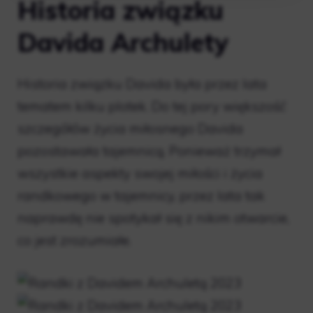
Historia związku
Davida Archulety
Historia związku Davida była przez lata
tematem kilku plotek. Do tej pory większość
szczegółów życia miłosnego Davida
pozostawała tajemnicą. Ponieważ trzymał
wszystkie aspekty swojej miłości i życia
randkowego w tajemnicy, przez lata tak
naprawdę nie spotykał się z nikim otwarcie,
co jest zrozumiałe.