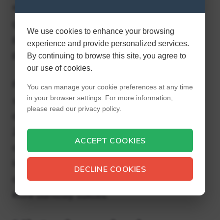
muzyk w wywiadach stwierdzał, że jest
gotowy się zakochać i wyjść za mąż. Muzyk
We use cookies to enhance your browsing
podjął decyzję o ukrywaniu swoich
experience and provide personalized services.
prywatnych spraw przed opinią publiczną.
By continuing to browse this site, you agree to
our use of cookies.
Pierwotnie zyskał sławę biorąc udział w
You can manage your cookie preferences at any time
in your browser settings. For more information,
siódmym sezonie American Idol, gdzie zajął
please read our privacy policy.
drugie miejsce. Jego debiutancki album z
2008 roku, zatytułowany tak samo, który
ACCEPT COOKIES
osiągnął drugie miejsce na amerykańskiej
liście Billboard 200, jest jednym z kilku
DECLINE COOKIES
albumów, które od tego czasu nagrały i
które odniosły sukces.