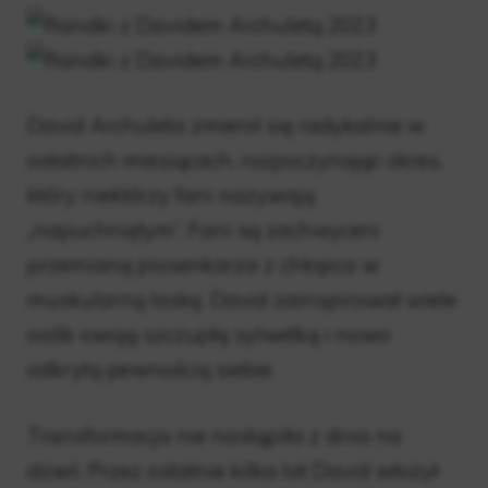
David Archuleta zmienił się radykalnie w
ostatnich miesiącach, rozpoczynając okres,
który niektórzy fani nazywają
„napuchniętym”. Fani są zachwyceni
przemianą piosenkarza z chłopca w
muskularną laskę. David zainspirował wiele
osób swoją szczupłą sylwetką i nowo
odkrytą pewnością siebie.
Transformacja nie nastąpiła z dnia na
dzień. Przez ostatnie kilka lat David włożył