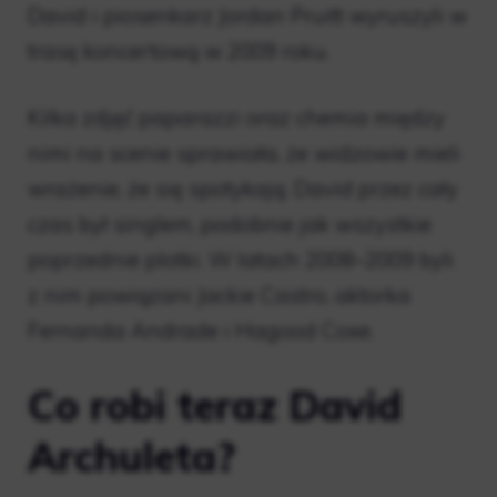
David i piosenkarz Jordan Pruitt wyruszyli w
trasę koncertową w 2009 roku.
Kilka zdjęć paparazzi oraz chemia między
nimi na scenie sprawiała, że ​​widzowie mieli
wrażenie, że się spotykają. David przez cały
czas był singlem, podobnie jak wszystkie
poprzednie plotki. W latach 2008–2009 byli
z nim powiązani Jackie Castro, aktorka
Fernanda Andrade i Hagood Coxe.
Co robi teraz David
Archuleta?