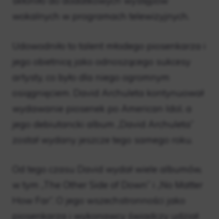
skłoniło do dodatkowych występów
wokalnych w programach telewizyjnych.
Udowodniło to talent młodego piosenkarza i
jego obietnicę jako odnoszącego sukcesy
artysty, co było dla niego ogromnym
osiągnięciem. David Archuleta kontynuował
wydawanie piosenek po American Idol, a
jego debiutancki album „David Archuleta”
został wydany jeszcze tego samego roku.
Od tego czasu David wydał wiele albumów,
w tym „The Other Side of Down” i „No Matter
How Far”. O jego wszechstronności jako
piosenkarza i wykonawcy świadczy udział