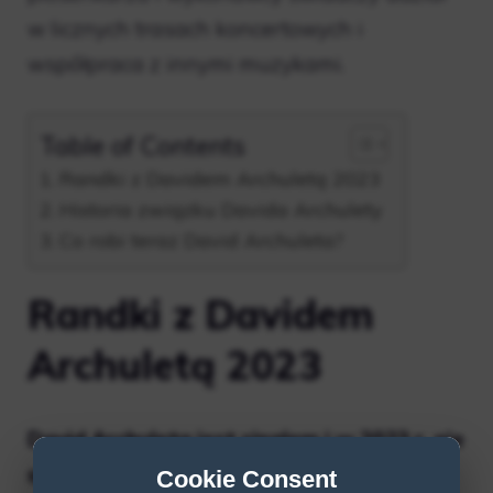
w licznych trasach koncertowych i
współpraca z innymi muzykami.
Table of Contents
Randki z Davidem Archuletą 2023
Historia związku Davida Archulety
Co robi teraz David Archuleta?
Randki z Davidem
Archuletą 2023
David Archuleta jest singlem i w 2023 r. nie
spotyka się otwarcie z nikim.
Mimo to
Cookie Consent