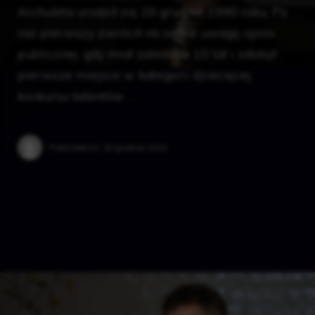
Archuleta urodził się 28 grudnia 1990 roku. Po
raz pierwszy zwrócił na siebie uwagę opinii
publicznej, gdy miał zaledwie 10 lat i zdobył
pierwsze miejsce w kategorii dziecięcej
konkursu talentów …
Published on:
28 grudnia 2024