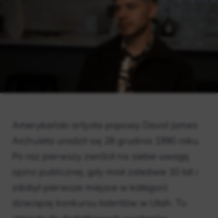
Amerykański artysta popowy David James
Archuleta urodził się 28 grudnia 1990 roku.
Po raz pierwszy zwrócił na siebie uwagę
opinii publicznej, gdy miał zaledwie 10 lat i
zdobył pierwsze miejsce w kategorii
dziecięcej konkursu talentów w Utah. To