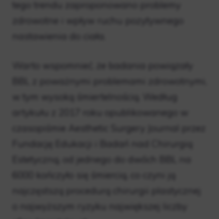
tego trendu zaproponowano problemy
zdrowotne i wpływ ruchu pozytywnego
nastawienia do ciała.
Warto wspomnieć, że badania powiązały
BBL z poważnymi problemami zdrowotnymi,
w tym wysoką śmiertelnością. Według
artykułu z 2017 roku opublikowanego w
czasopiśmie Aesthetic Surgery Journal przez
Fundację Edukacji i Badań nad Chirurgią
Estetyczną, od jednego do dwóch BBL na
6000 kończyło się śmiercią, co czyni ją
najczęstszą procedurą chirurgii plastycznej
o najwyższym ryzyku największej liczby