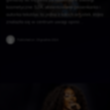
kosmetyczne. SZA, utalentowana piosenkarka i
autorka tekstów, to jedna z takich artystek, która
znalazła się w centrum uwagi opinii …
Published on:
29 grudnia 2024