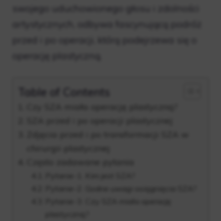
swojego uduchowionego głosu i zdolności
artystycznych, odbywa fascynującą podróż
przed i po operacji, którą podejrzewa się o
operację plastyczną.
Table of Contents
Czy SZA miała operację plastyczną?
SZA przed i po operacji plastycznej
Zdjęcia przed i po transformacji SZA w
chirurgii plastycznej
Często zadawane pytania
Pytanie-1. Kim jest SZA?
Pytanie-2. Godne uwagi osiągnięcia SZA?
Pytanie-3. Czy SZA miała operację
plastyczną?