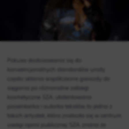
Pokusa dostosowania się do
konwencjonalnych standardów urody
często skłania współczesne gwiazdy do
sięgania po różnorodne zabiegi
kosmetyczne. SZA, utalentowana
piosenkarka i autorka tekstów, to jedna z
takich artystek, która znalazła się w centrum
uwagi opinii publicznej. SZA, znana ze