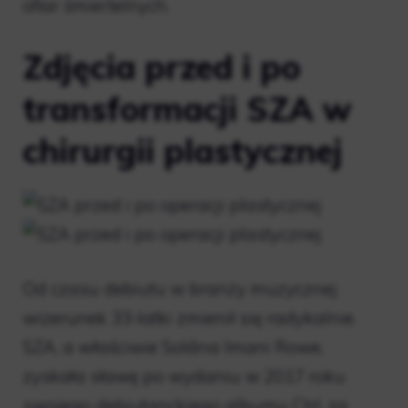
ofiar śmiertelnych.
Zdjęcia przed i po
transformacji SZA w
chirurgii plastycznej
Od czasu debiutu w branży muzycznej
wizerunek 33-latki zmienił się radykalnie.
SZA, a właściwie Solána Imani Rowe,
zyskała sławę po wydaniu w 2017 roku
swojego debiutanckiego albumu Ctrl, za