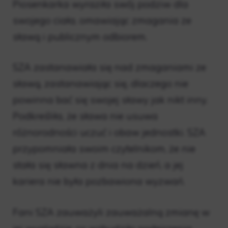
Piosenkarka wyraziła swój podziw dla
swojego ciała, omawiając zmagania ze
sławą i publicznym odbiorem.
SZA zastanawiała się nad zmaganiami ze
sławą, zastanawiając się, dlaczego nie
powinna bać się swojej sławy jak nikt inny.
Podkreśliła, że ​​sława nie usuwa
różnorodności uczuć i obaw jednostki. SZA
przypomniała swoim czytelnikom, że nie
stała się sławna z dnia na dzień, a jej
kariera nie była pozbawiona wyzwań.
Fani SZA zauważyli zauważalną zmianę w