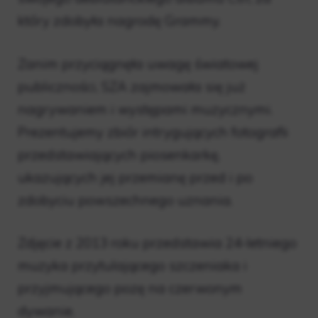
który zdobyła nagrodę Grammy.
Zanim przyciągnęła uwagę światowej
publiczności, SZA zajmowała się już
nagrywaniem i występami muzycznymi.
Prezentujemy zbiór intrygujących fotografii
przedstawiających piosenkarkę,
ukazujących jej przemianę przed i po
zdobyciu powszechnego uznania.
Zdjęcie z 2013 roku przedstawia 24-letniego
muzyka przytulającego szczeniaka i
przyjmującego pozę na czerwonym
dywanie.