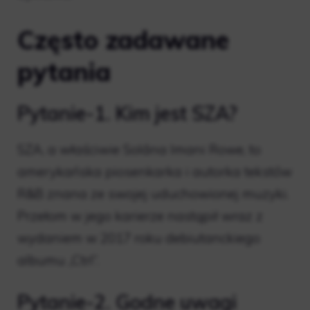
Często zadawane
pytania
Pytanie-1. Kim jest SZA?
SZA, a właściwie Solána Imani Rowe, to
amerykańska piosenkarka i autorka tekstów
R&B znana ze swojej uduchowionej muzyki.
Przełom w jego karierze nastąpił wraz z
wydaniem w 2017 roku debiutanckiego
albumu „Ctrl”.
Pytanie-2. Godne uwagi