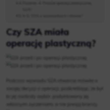
Pytanie-4. Powód operacji plastycznej
SZA?
K-5. SZA o wizerunkach i sławie?
Czy SZA miała
operację plastyczną?
Podczas wywiadu SZA otwarcie mówiła o
swojej decyzji o operacji, podkreślając, że był
to jej osobisty wybór, podyktowany jej
własnymi życzeniami, a nie presją branży.