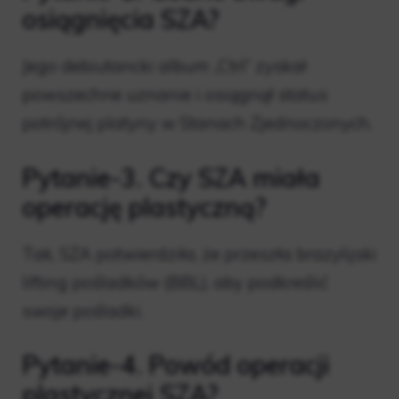
osiągnięcia SZA?
Jego debiutancki album „Ctrl” zyskał
powszechne uznanie i osiągnął status
potrójnej platyny w Stanach Zjednoczonych.
Pytanie-3. Czy SZA miała
operację plastyczną?
Tak, SZA potwierdziła, że ​​przeszła brazylijski
lifting pośladków (BBL), aby podkreślić
swoje pośladki.
Pytanie-4. Powód operacji
plastycznej SZA?