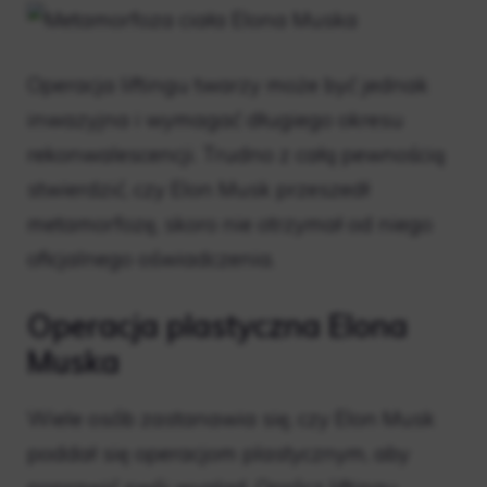
Operacja liftingu twarzy może być jednak
inwazyjna i wymagać długiego okresu
rekonwalescencji. Trudno z całą pewnością
stwierdzić, czy Elon Musk przeszedł
metamorfozę, skoro nie otrzymał od niego
oficjalnego oświadczenia.
Operacja plastyczna Elona
Muska
Wiele osób zastanawia się, czy Elon Musk
poddał się operacjom plastycznym, aby