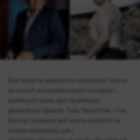
Elon Musk to popularna osobowość znana
ze swoich przyszłościowych koncepcji i
ambitnych celów. Jest dyrektorem
generalnym SpaceX, Tesli, Neural Ink i The
Boring Company. Jest znany zarówno ze
swojej osobowości, jak i