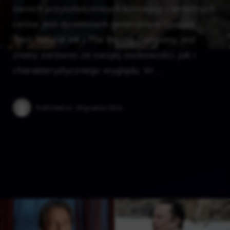
swoich przyszłościowych koncepcji i ambitnych
celów. Jest dyrektorem generalnym SpaceX,
Tesli, Neural Ink i The Boring Company. Jest
znany zarówno ze swojej osobowości, jak i
charakterystycznego wyglądu. W …
Published on:
29 grudnia 2024