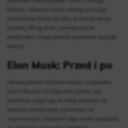
poprawić swój wygląd. Oprócz liftingu
twarzy i operacji nosa, zabiegi chirurgii
plastycznej Elona Muska, w tym korekcja
powiek, lifting brwi i powiększanie
podbródka, mogą pomóc poprawić wygląd
twarzy.
Elon Musk: Przed i po
Istnieją pewne różnice między wyglądem
Elona Muska na zdjęciach przed i po.
Niektórzy sugerują, że mógł poddać się
operacji plastycznej, ponieważ na
najnowszych zdjęciach jego twarz wygląda
na bardziej wyrazistą i młodszą.