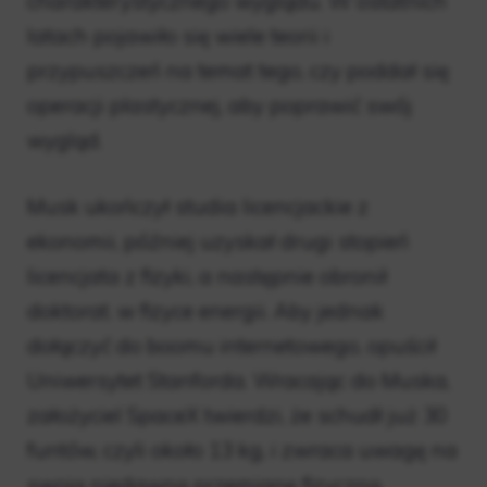
charakterystycznego wyglądu. W ostatnich
latach pojawiło się wiele teorii i
przypuszczeń na temat tego, czy poddał się
operacji plastycznej, aby poprawić swój
wygląd.
Musk ukończył studia licencjackie z
ekonomii, później uzyskał drugi stopień
licencjata z fizyki, a następnie obronił
doktorat. w fizyce energii. Aby jednak
dołączyć do boomu internetowego, opuścił
Uniwersytet Stanforda. Wracając do Muska,
założyciel SpaceX twierdzi, że schudł już 30
funtów, czyli około 13 kg, i zwraca uwagę na
swoją niedawną przemianę fizyczną.