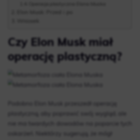
Operacja plastyczna Elona Muska
Elon Musk: Przed i po
Wniosek
Czy Elon Musk miał
operację plastyczną?
Podobno Elon Musk przeszedł operację
plastyczną, aby poprawić swój wygląd, ale
nie ma twardych dowodów na poparcie tych
oskarżeń. Niektórzy sugerują, że mógł