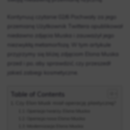
Kontynuuj czytanie 02/6 Pochwały za jego
przemianę Użytkownik Twittera opublikował
niedawno zdjęcia Muska i zauważył jego
niezwykłą metamorfozę. W tym artykule
przyjrzymy się bliżej zdjęciom Elona Muska
przed i po, aby sprawdzić, czy przeszedł
jakieś zabiegi kosmetyczne.
Table of Contents
Czy Elon Musk miał operację plastyczną?
Operacja twarzy Elona Muska
Operacja nosa Elona Muska
Modernizacja Elona Muska