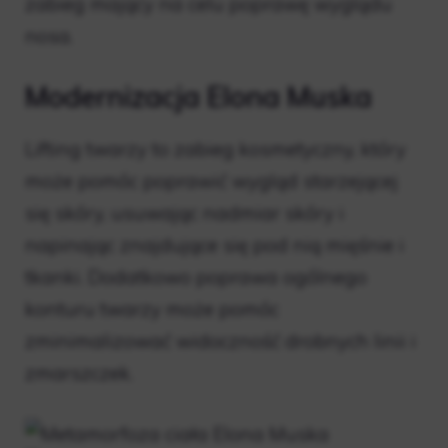
zabieg mający na celu poprawę wyglądu
nosa.
Modernizacja Elona Muska
Lifting twarzy to zabieg kosmetyczny, który
może pomóc poprawić wygląd starzejącej
się skóry, usuwając nadmiar skóry i
napinając znajdujące się pod nią mięśnie i
tkanki. Dodatkowo poprawa ogólnego
konturu twarzy może pomóc
zminimalizować widoczność drobnych linii i
zmarszczek.