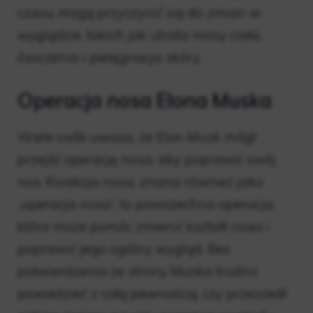
czasu mogą przyczynić się do zmian w
wyglądzie, takich jak utrata masy ciała,
ćwiczenia i pielęgnacja skóry. .
Operacja nosa Elona Muska
Wiele osób uważa, że ​​Elon Musk mógł
przejść operację nosa, aby poprawić swój
nos. Korekcja nosa, znana również jako
„operacja nosa”, to powszechna operacja,
która może pomóc zmienić kształt nosa i
poprawić jego ogólny wygląd. Bez
potwierdzenia ze strony Muska trudno
powiedzieć z całą pewnością, czy przeszedł