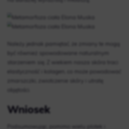
Należy jednak pamiętać, że zmiany te mogą
być również spowodowane naturalnym
starzeniem się. Z wiekiem nasza skóra traci
elastyczność i kolagen, co może powodować
zmarszczki, zwiotczenie skóry i utratę
objętości.
Wniosek
Podsumowując, pomimo wielu plotek i