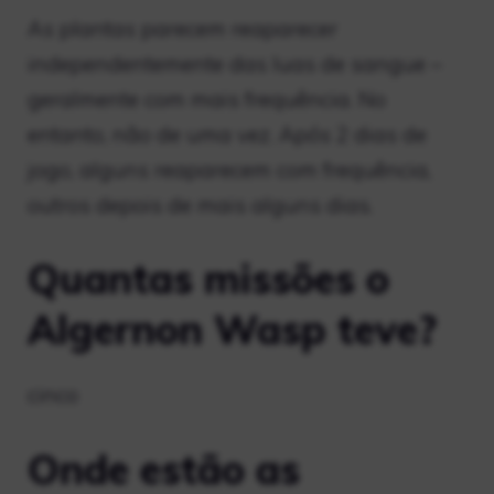
As plantas parecem reaparecer
independentemente das luas de sangue –
geralmente com mais frequência. No
entanto, não de uma vez. Após 2 dias de
jogo, alguns reaparecem com frequência,
outros depois de mais alguns dias.
Quantas missões o
Algernon Wasp teve?
cinco
Onde estão as