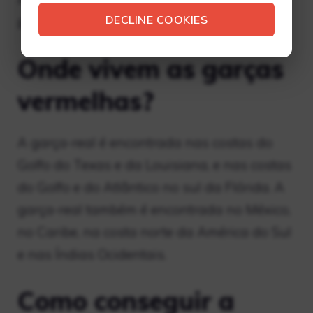
DECLINE COOKIES
pântanos de Lemoyne.
Onde vivem as garças
vermelhas?
A garça-real é encontrada nas costas do
Golfo do Texas e da Louisiana, e nas costas
do Golfo e do Atlântico no sul da Flórida. A
garça-real também é encontrada no México,
no Caribe, na costa norte da América do Sul
e nas Índias Ocidentais.
Como conseguir a