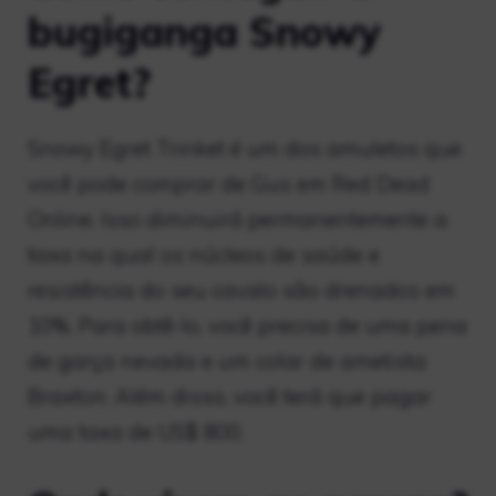
bugiganga Snowy
Egret?
Snowy Egret Trinket é um dos amuletos que
você pode comprar de Gus em Red Dead
Online. Isso diminuirá permanentemente a
taxa na qual os núcleos de saúde e
resistência do seu cavalo são drenados em
10%. Para obtê-lo, você precisa de uma pena
de garça nevada e um colar de ametista
Braxton. Além disso, você terá que pagar
uma taxa de US$ 800.