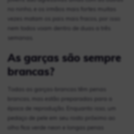
no ninho, e os irmãos mais fortes muitas
vezes matam os pais mais fracos, por isso
nem todos voam dentro de duas a três
semanas.
As garças são sempre
brancas?
Todas as garças-brancas têm penas
brancas, mas estão preparadas para a
época de reprodução. Enquanto isso, um
pedaço de pele em seu rosto próximo ao
olho fica verde neon e longas penas