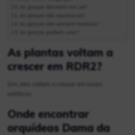
As garças dormem em pé?
As garças são agressivas?
As garças são sempre brancas?
As garças podem voar?
As plantas voltam a
crescer em RDR2?
Sim, eles voltam a crescer em locais
estáticos.
Onde encontrar
orquídeas Dama da