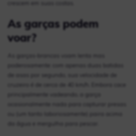
crescem em suas costas.
As garças podem
voar?
As garças-brancas voam lenta mas
poderosamente: com apenas duas batidas
de asas por segundo, sua velocidade de
cruzeiro é de cerca de 40 km/h. Embora cace
principalmente vadeando, a garça
ocasionalmente nada para capturar presas
ou (um tanto laboriosamente) paira acima
da água e mergulha para pescar.