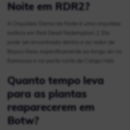
Noite em RDR2?
A Orquídea Dama da Noite é uma orquídea
exótica em Red Dead Redemption 2. Ela
pode ser encontrada dentro e ao redor de
Bayou Nwa, especificamente ao longo do rio
Kamassa e na parte norte de Caliga Hall.
Quanto tempo leva
para as plantas
reaparecerem em
Botw?