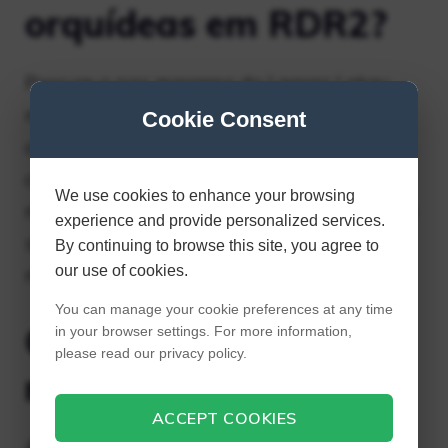
orquídeas em RDR2?
Procure-o nas margens do Lagras Lakay,
nos arredores de Saint Denis. Segundo o
Cookie Consent
compêndio, estas orquídeas “geralmente
crescem nas rochas e ao longo das
We use cookies to enhance your browsing
margens de Bayou Nwa, Lemoyne”, tanto no
experience and provide personalized services.
solo como nas árvores, ao contrário da
By continuing to browse this site, you agree to
our use of cookies.
maioria dos outros exemplares.
You can manage your cookie preferences at any time
Onde está a garça
in your browser settings. For more information,
please read our privacy policy.
nevada em RDR2?
ACCEPT COOKIES
A garça-nevada é nativa dos pântanos e