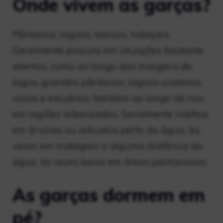
Onde vivem as garças?
Pântanos, lagoas, bancos, lodaçais.
Geralmente procura em situações bastante
abertas, como ao longo das margens de
lagos, grandes pântanos, lagoas costeiras
rasas e estuários; também ao longo de rios
em regiões arborizadas. Geralmente nidifica
em árvores ou arbustos perto da água, às
vezes em matagais a alguma distância da
água, às vezes baixo em áreas pantanosas.
As garças dormem em
pé?