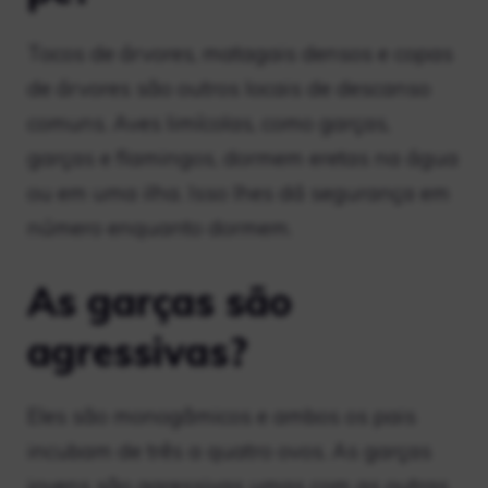
Tocos de árvores, matagais densos e copas
de árvores são outros locais de descanso
comuns. Aves limícolas, como garças,
garças e flamingos, dormem eretas na água
ou em uma ilha. Isso lhes dá segurança em
número enquanto dormem.
As garças são
agressivas?
Eles são monogâmicos e ambos os pais
incubam de três a quatro ovos. As garças
jovens são agressivas umas com as outras