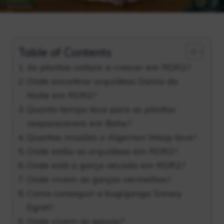
Table of Contents
As plantas voltam a crescer em RDR2?
Onde encontrar orquídeas Dama da
Noite em RDR2?
Quanto tempo leva para as plantas
reaparecerem em Botw?
Quantas missões o Algernon Wasp teve?
Onde estão as orquídeas em RDR2?
Onde está a garça nevada em RDR2?
Onde vivem as garças vermelhas?
Como conseguir a bugiganga Snowy
Egret?
Onde vivem as garças?