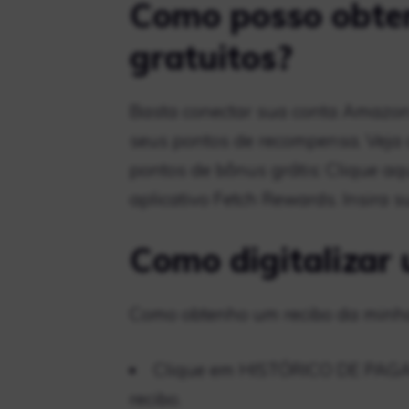
Como posso obter
gratuitos?
Basta conectar sua conta Amazon
seus pontos de recompensa. Veja 
pontos de bônus grátis: Clique aq
aplicativo Fetch Rewards. Insira 
Como digitalizar 
Como obtenho um recibo da minh
Clique em HISTÓRICO DE PAGA
recibo.