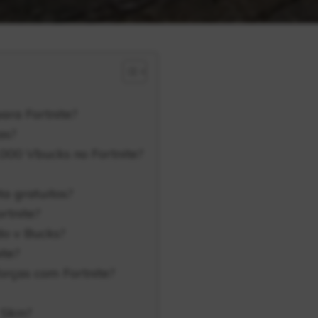
ara Fortnite?
as?
.000 Vbucks no Fortnite?
a gratuitos?
rtnite?
do v Bucks?
ite?
orças com Fortnite?
Skin?