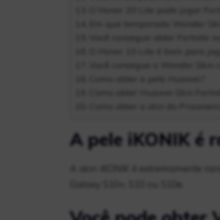
O Honor 20 Lite pode jogar Fort
Em que temporada Wonder Skin
Você consegue obter Fortnite no
O Honor 10 Lite é bom para jog
Você consegue o Wonder Skin c
Como obter a pele Huawei?
Como obter Huawei Skin Fortni
Como obter a skin do Prisioneir
A pele iKONIK é r
A skin iKONIK é extremamente rar
Galaxy S10+, S10 ou S10e.
Você pode obter 