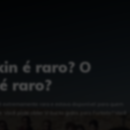
in é raro? O
é raro?
 é extremamente rara e estava disponível para quem
 Você pode obter V-bucks grátis para Fortnite? Você