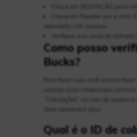
Clique em DESCRIÇÃO para est
Clique em Receber por e-mail. 
reenviado com sucesso.
Verifique sua caixa de entrada 
Como posso verifi
Bucks?
Para fazer isso, você precisa faze
usando suas credenciais normais d
“Transações” na lista de opções 
Store aparecerá aqui.
Qual é o ID de co