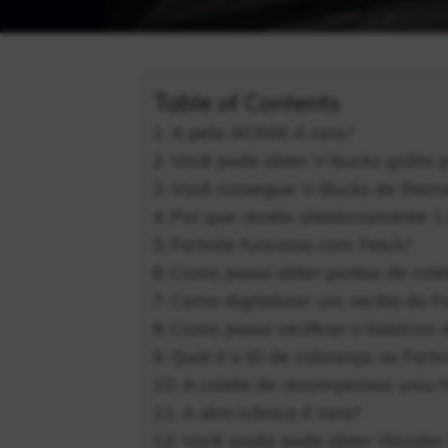
Table of Contents
A pele iKONIK é rara?
Você pode obter V-bucks grátis p
Você consegue V-Bucks de lham
Por que recebi aleatoriamente 1
Fortnite funciona com Fetch?
Como posso obter pontos de colet
Como digitalizar um recibo do Fo
Como posso verificar o histórico 
Qual é o ID de cobrança no Fortn
A coleta de recompensas uniu f
A skin icônica é rara?
Você ainda pode obter Wonder 