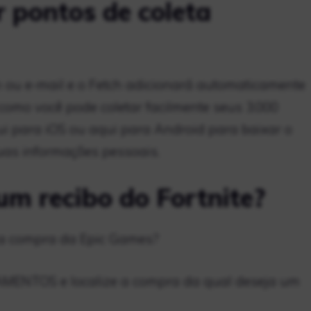
 pontos de coleta
 ou e-mail e o Fetch adicionará automaticamente
como você pode coletar facilmente seus 3.000
ui para iOS ou aqui para Android para baixar o
suas informações pessoais.
um recibo do Fortnite?
a compra da Epic Games?
MENTOS e localize a compra da qual deseja um