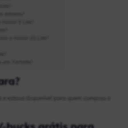
nite?
 estreou?
 Honor 9 Lite?
os?
om o Honor 20 Lite?
te?
o em Fortnite?
ara?
a e estava disponível para quem comprou o
V-bucks grátis para