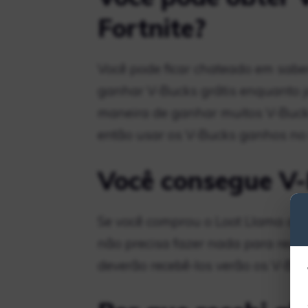
Fortnite?
Você pode ficar chateado em sab
ganhar V-Bucks grátis enquanto jo
maneira de ganhar muitos V-Buck
então usar os V-Bucks ganhos no
Você consegue V-
Se você comprou o Loot Llama ante
não precisa fazer nada para rece
deverão recebê-los verão os V-Bu