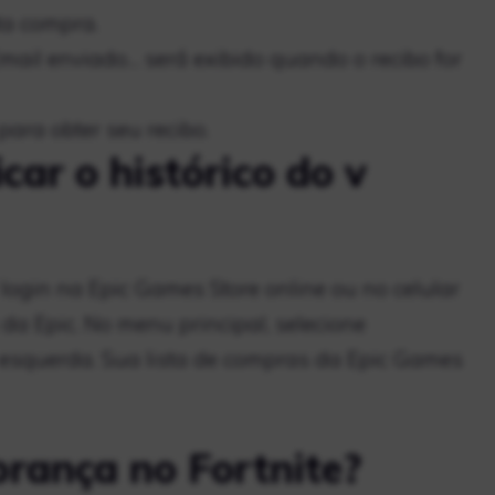
a compra.
Email enviado… será exibido quando o recibo for
para obter seu recibo.
car o histórico do v
r login na Epic Games Store online ou no celular
a Epic. No menu principal, selecione
à esquerda. Sua lista de compras da Epic Games
brança no Fortnite?