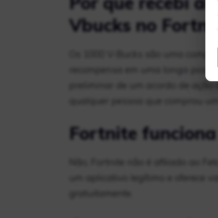
Por que recebi al
Vbucks no Fortni
Os 1000 V-Bucks são uma compens
recompensa em uma longa postage
preliminar de um acordo de ação 
qualquer pessoa que comprou um L
Fortnite funcion
Não, Fortnite não é afiliado ao Fe
um aplicativo legítimo e oferece 
gratuitamente.