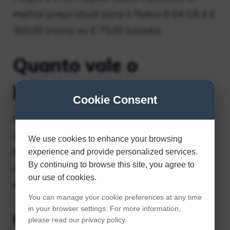
melhor preço atual para o Nokia 8 64 GB é £
300,00 (novo) ou £ 75,00 (usado).
Quanto vale o
primeiro celular?
Cookie Consent
Ele também oferecia um display LED para
discar ou rediscar um dos 30 números de
We use cookies to enhance your browsing
telefone. O preço era de US$ 3.995 em 1984,
experience and provide personalized services.
By continuing to browse this site, you agree to
ano de seu lançamento comercial, o que
our use of cookies.
equivale a US$ 9.831 em 2019.
You can manage your cookie preferences at any time
in your browser settings. For more information,
Quanto custa o Nokia
please read our privacy policy.