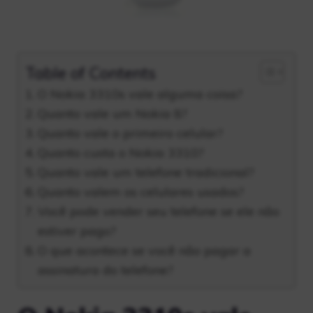
Table of Contents
O Nokia 3310s vale alguma coisa?
Quanto vale um Nokia 8?
Quanto vale o primeiro celular?
Quanto custa o Nokia 3310?
Quanto vale um telefone tradicional?
Quanto valem os celulares usados?
Você pode vender seu telefone se ele não
estiver pago?
O que acontece se você não pagar a
assinatura do telefone?