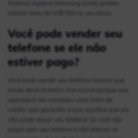
Android Apple e Samsung ainda podem
colocar mais de US$ 500 no seu bolso.
Você pode vender seu
telefone se ele não
estiver pago?
Você pode vender seu telefone mesmo que
ainda deva dinheiro. Isso ocorre porque sua
operadora lhe concedeu uma linha de
crédito sem garantia, o que significa que ela
não pode reaver seu telefone. Se você não
pagar pelo seu telefone e não efetuar os