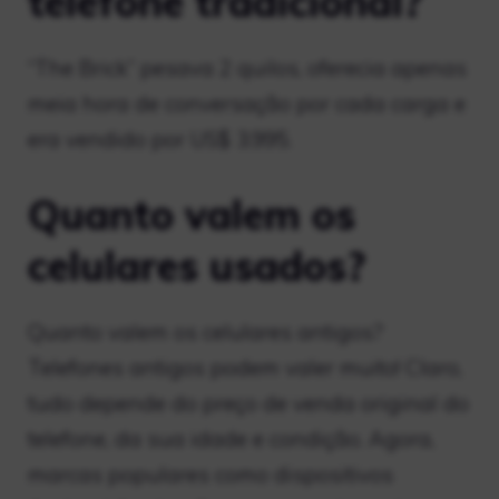
telefone tradicional?
“The Brick” pesava 2 quilos, oferecia apenas
meia hora de conversação por cada carga e
era vendido por US$ 3.995.
Quanto valem os
celulares usados?
Quanto valem os celulares antigos?
Telefones antigos podem valer muito! Claro,
tudo depende do preço de venda original do
telefone, da sua idade e condição. Agora,
marcas populares como dispositivos