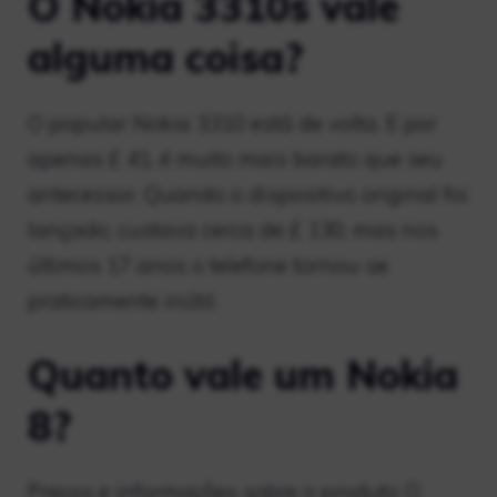
O Nokia 3310s vale
alguma coisa?
O popular Nokia 3310 está de volta. E por
apenas £ 41, é muito mais barato que seu
antecessor. Quando o dispositivo original foi
lançado, custava cerca de £ 130, mas nos
últimos 17 anos o telefone tornou-se
praticamente inútil.
Quanto vale um Nokia
8?
Preços e informações sobre o produto O