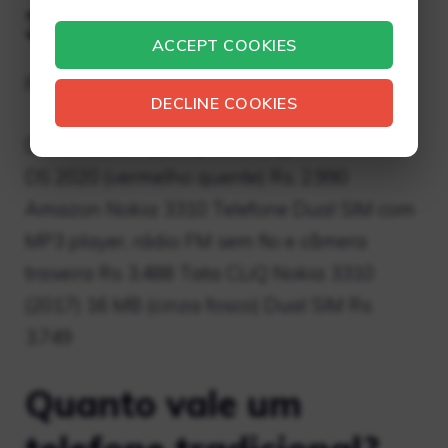
3310?
ACCEPT COOKIES
Preço de fábrica do Nokia 3310 na Índia
DECLINE COOKIES
Detalhes da loja Flipkart Preço Nokia 3310
DS 2020 (vermelho quente) Rs. 2.990
Amazon Nokia 3310 Telefone Dual SIM com
MP3 player, rádio FM sem fio e câmera
traseira Rs 3.488 Tata CLiQ Nokia 3310
(2017) 16 MB (cinza fosco) Dual SIM Rs
3.749
Quanto vale um