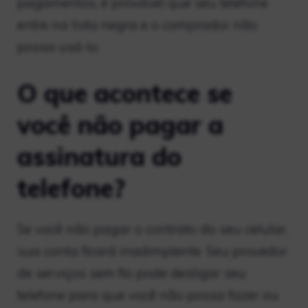
pagamentos, é provável que seu telefone
entre na lista negra e o comprador não
possa usá-lo.
O que acontece se
você não pagar a
assinatura do
telefone?
Se você não pagar o contrato do seu celular,
sua conta ficará inadimplente. Seu provedor
de serviços sem fio pode desligar seu
telefone para que você não possa fazer ou