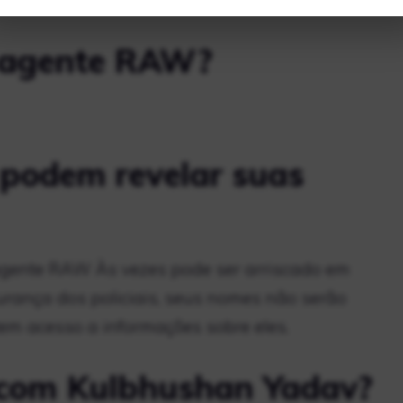
AW (não é a palavra certa)…
 agente RAW?
podem revelar suas
 agente RAW Às vezes pode ser arriscado em
urança dos policiais, seus nomes não serão
m acesso a informações sobre eles.
 com Kulbhushan Yadav?