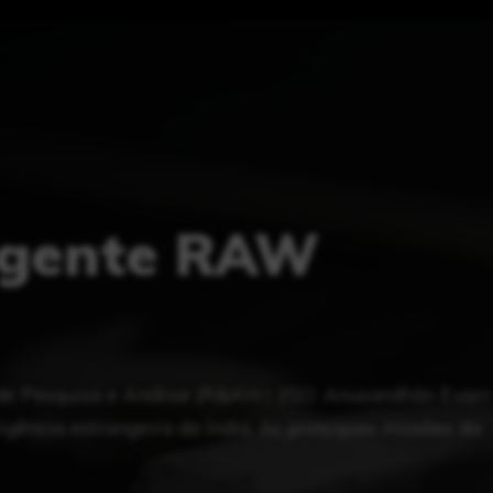
Agente RAW
de Pesquisa e Análise (R&AW) (ISO: Anusandhān Evam
igência estrangeira da Índia. As principais missões da