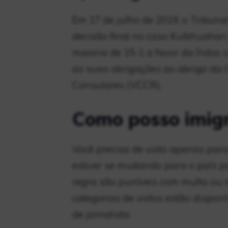
Em 17 de julho de 2019, o Tribunal 
decisão final no caso Kulbhushan 
maioria de 15-1 a favor da Índia,
as suas obrigações ao abrigo da 
Consulares (VCCR).
Como posso imigr
Você precisa de visto apenas para 
estiver se mudando para o país pa
regra são puníveis com multa ou 
categorias de vistos estão disponí
de jornalista.