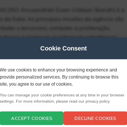
AW) (ISO: Anusandhān Evam Viślēṣaṇ Skandh) é a
ra da Índia. As principais missões da agência são
mbater o terrorismo, combater a proliferação,
indianos e promover os interesses estratégicos
Cookie Consent
 de um agente RAW?
We use cookies to enhance your browsing experience and
provide personalized services. By continuing to browse this
site, you agree to our use of cookies.
You can manage your cookie preferences at any time in your browser
 entrar no RAW?
settings. For more information, please read our privacy policy.
rota pode entrar no RAW? ‘ Resposta: Sim,
ACCEPT COOKIES
DECLINE COOKIES