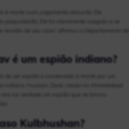
o à morte num julgamento absurdo. Ele
o paquistanês. Ele foi claramente coagido a se
e revisão de seu caso”, afirmou o Departamento d
v é um espião indiano?
ado de ser espião e condenado à morte por um
sta indiano, Hussain Zaidi, citado no Ahmedabad
v era na verdade um espião que se tornou
ão.
aso Kulbhushan?