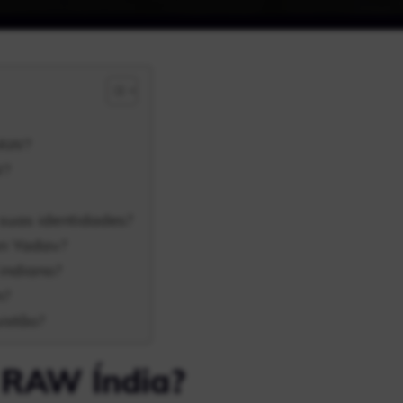
RAW?
W?
uas identidades?
n Yadav?
indiano?
n?
istão?
 RAW Índia?