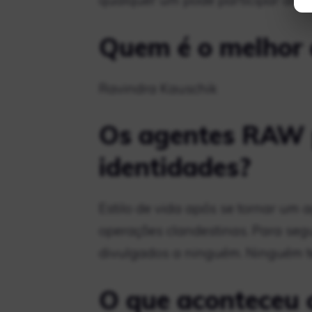
qualquer um pode participar do R
Quem é o melhor
Ravindra Kauschik
Os agentes RAW 
identidades?
Estilo de vida após se tornar um
operações clandestinas. Para seg
divulgados a ninguém. Ninguém te
O que aconteceu