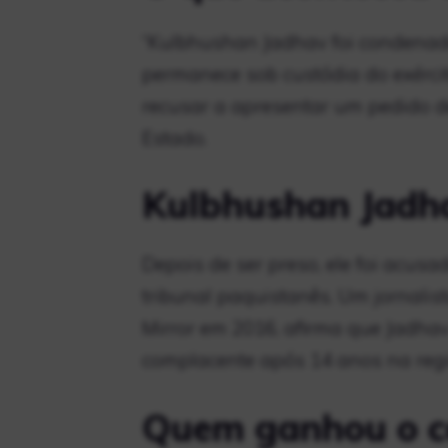
“Kulbhushan Jadhav foi condenad
permanece sob custódia do exércit
recusar a apresentar um pedido d
Estado.
Kulbhushan Jadha
Depois de ser preso, ele foi acus
tribunal paquistanês. Um jornali
Mirror em 2016, afirma que Jadha
complacente após 14 anos na regi
Quem ganhou o c