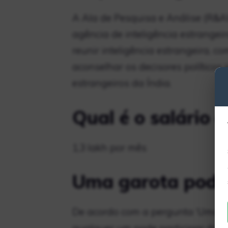
A Ala de Pesquisa e Análise (R&
agência de inteligência estrangei
reunir inteligência estrangeira, co
aconselhar os decisores políticos 
estrangeiros da Índia.
Qual é o salário
1,3 lakh por mês
Uma garota pode
De acordo com a pergunta ‘Uma ga