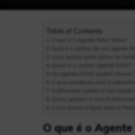
Table of Contents
O que é o Agente RAW Índia?
Qual é o salário de um agente 
Uma garota pode entrar no RA
Quem é o melhor agente RAW?
Os agentes RAW podem revelar s
O que aconteceu com Kulbhusha
Kulbhushan Jadhav é um espião 
Quem ganhou o caso Kulbhusha
Como posso imigrar para o Paqu
O que é o Agente