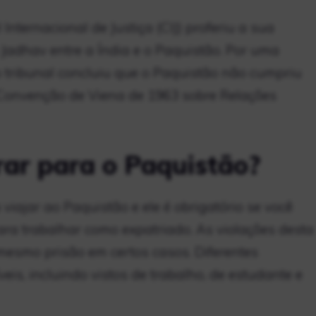
Internacional de Justiça (CIJ) proferiu a sua
Jadhav entre a Índia e o Paquistão. Por uma
 o tribunal concluiu que o Paquistão não cumpriu
Convenção de Viena de 1963 sobre Relações
ar para o Paquistão?
viajar ao Paquistão e ele é obrigatório se você
ra trabalhar como expatriado. As violações desta
mesmo prisão em certos casos. Diferentes
veis, incluindo vistos de trabalho, de estudante e