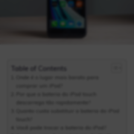
Table of Contents
Onde é o lugar mais barato para
comprar um iPod?
Por que a bateria do iPod touch
descarrega tão rapidamente?
Quanto custa substituir a bateria do iPod
touch?
Você pode trocar a bateria do iPod?