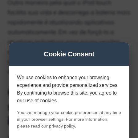
Outra maneira pela qual o iPod touch
facilita sua vida e descarrega a bateria mais
rapidamente é atualizando aplicativos
automaticamente. Em vez de forçá-lo a
atualizar aplicativos para novas versões,
esse recurso os atualizará sempre que
Cookie Consent
atualizações de aplicativos estiverem
disponíveis.
We use cookies to enhance your browsing
experience and provide personalized services.
Quanto custa
By continuing to browse this site, you agree to
our use of cookies.
substituir a bateria do
You can manage your cookie preferences at any time
iPod touch?
in your browser settings. For more information,
please read our privacy policy.