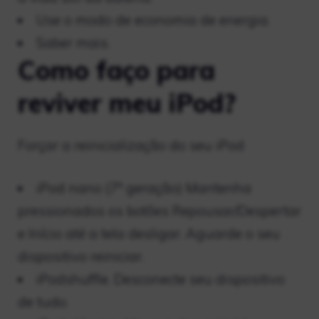
Use o modo de economia de energia.
Saber mais.
Como faço para
reviver meu iPod?
Forçar a reinicialização do seu iPod
iPod nano (7ª geração) Mantenha
pressionados os botões Repousar/Despertar
e Início até a tela desligar. Aguarde o seu
dispositivo reiniciar.
iPodshuffle. Desconecte seu dispositivo
de tudo.