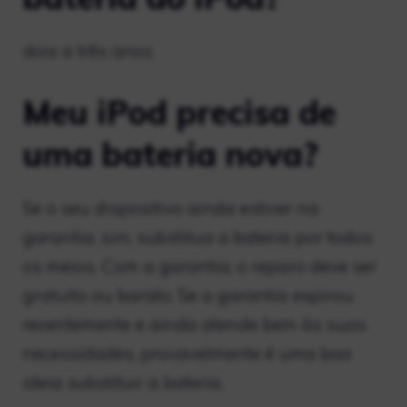
dois a três anos
Meu iPod precisa de
uma bateria nova?
Se o seu dispositivo ainda estiver na
garantia, sim, substitua a bateria por todos
os meios. Com a garantia, o reparo deve ser
gratuito ou barato. Se a garantia expirou
recentemente e ainda atende bem às suas
necessidades, provavelmente é uma boa
ideia substituir a bateria.