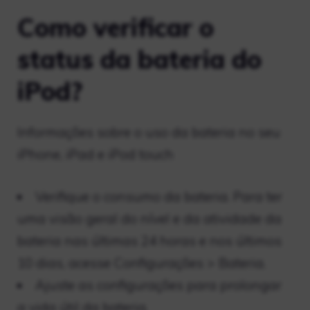
Como verificar o
status da bateria do
iPod?
Informações sobre o uso da bateria no seu
iPhone, iPad e iPod touch
Verifique o consumo da bateria. Para ter
uma visão geral do nível e da atividade da
bateria nas últimas 24 horas e nos últimos
10 dias, acesse Configurações > Bateria.
Ajuste as configurações para prolongar
a vida útil da bateria.