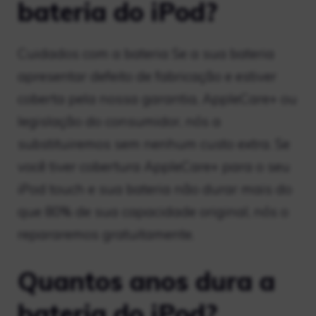
bateria do iPod?
Cuidados com a bateria Se a sua bateria
apresentar defeito de fabricação e estiver
coberta pela nossa garantia, AppleCare+ ou
legislação do consumidor, nós a
substituiremos sem nenhum custo extra. Se
você tiver cobertura AppleCare+ para o seu
iPod touch e sua bateria não durar mais do
que 80% de sua capacidade original, nós o
repararemos gratuitamente.
Quantos anos dura a
bateria do iPod?