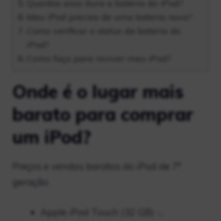
Quantos anos dura a bateria do iPod?
Meu iPod precisa de uma bateria nova?
Como verificar o status da bateria do
iPod?
Como faço para reviver meu iPod?
Onde é o lugar mais
barato para comprar
um iPod?
Preços e vendas baratos do iPod de 7ª
geração
Apple iPod Touch (32 GB) -…