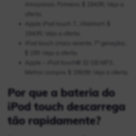
Amazonas. Primeiro. $ 194,95. Veja a
oferta.
Apple iPod touch 7.…Walmart. $
194,95. Veja a oferta.
iPod touch (mais recente, 7ª geração)…
$ 199. Veja a oferta.
Apple – iPod touch® 32 GB MP3…
Melhor compra. $ 199,99. Veja a oferta.
Por que a bateria do
iPod touch descarrega
tão rapidamente?