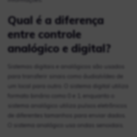
Qual é a diferença
entre controle
analógico e digital?
Sistemas digitais e analógicos são usados ​​
para transferir sinais como áudio/vídeo de
um local para outro. O sistema digital utiliza
formato binário como 0 e 1, enquanto o
sistema analógico utiliza pulsos eletrônicos
de diferentes tamanhos para enviar dados.
O sistema analógico usa ondas senoidais.