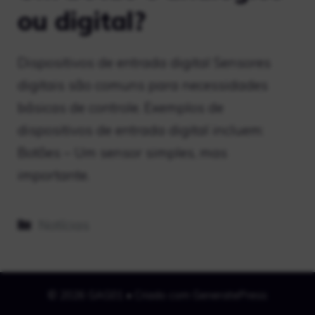
ou digital?
Dispositivos de entrada digital Sensores
digitais são comuns para necessidades
básicas de controle. Exemplos de
dispositivos de entrada digital incluem:
Botões – Um sensor simples, mas
importante.
Categorias
Notícias
© 2026 GAG01
• Criado com
GeneratePress