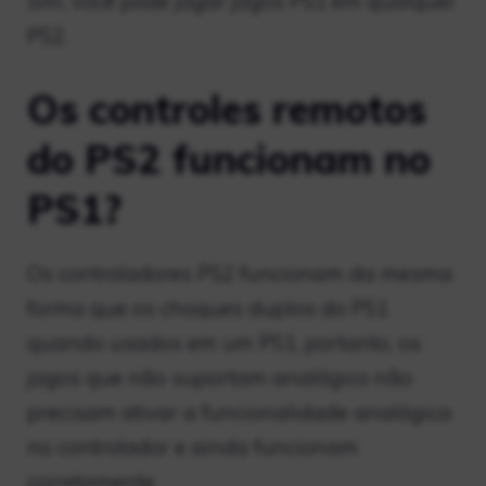
Sim, você pode jogar jogos PS1 em qualquer
PS2.
Os controles remotos
do PS2 funcionam no
PS1?
Os controladores PS2 funcionam da mesma
forma que os choques duplos do PS1
quando usados ​​em um PS1, portanto, os
jogos que não suportam analógico não
precisam ativar a funcionalidade analógica
no controlador e ainda funcionam
corretamente.