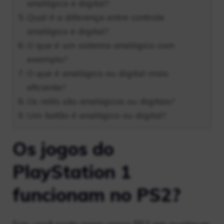
analógica e digital?
Qual é a diferença entre controle
analógico e digital?
O que é um sistema analógico com
exemplo?
O que é analógico ou digital mais
eficiente?
Os relés são analógicos ou digitais?
Um botão é analógico ou digital?
Os jogos do
PlayStation 1
funcionam no PS2?