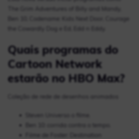
The Grim Adventures of Billy and Mandy,
Ben 10, Codename: Kids Next Door, Courage
the Cowardly Dog e Ed, Edd n Eddy.
Quais programas do
Cartoon Network
estarão no HBO Max?
Coleção de rede de desenhos animados
Steven Universo o filme.
Ben 10: corrida contra o tempo.
Filme de Foster: Destination