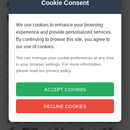
de Billy e Mandy estão
Cookie Consent
no Disney Plus?
We use cookies to enhance your browsing
experience and provide personalized services.
As terríveis aventuras de Billy e Mandy no
By continuing to browse this site, you agree to
Disney+ Inclui conteúdo de suas franquias
our use of cookies.
Rockstar – Marvel, LucasFilms – Star Wars,
You can manage your cookie preferences at any time
Pixar, ESPN, National Geographic e seu
in your browser settings. For more information,
próprio conjunto de conteúdo familiar da
please read our privacy policy.
Disney. Também contará com conteúdo da
21st Century Fox, que será adicionado em
ACCEPT COOKIES
breve.
DECLINE COOKIES
As terríveis aventuras