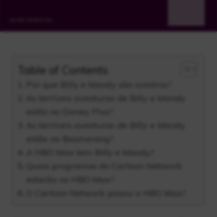
Table of Contents
Por que Billy e Mandy são sinistros?
As terríveis aventuras de Billy e Mandy
estão no Disney Plus?
As terríveis aventuras de Billy e Mandy
estão no Boomerang?
A HBO Max tem Billy e Mandy?
Quais programas do Cartoon Network
estarão no HBO Max?
O Cartoon Network possui o HBO Max?