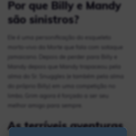
Por que Billy e Mandy
são sinistros?
Ele é uma personificação do esqueleto
morto-vivo da Morte que fala com sotaque
jamaicano. Depois de perder para Billy e
Mandy depois que Mandy trapaceou pela
alma do Sr. Snuggles (e também pela alma
do próprio Billy) em uma competição no
limbo, Grim agora é forçado a ser seu
melhor amigo para sempre.
As terríveis aventuras