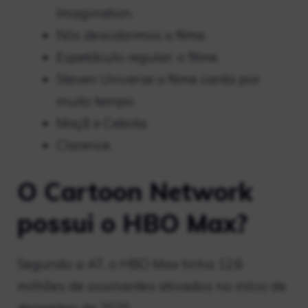
Imagination.
Nós descobrimos o filme.
Espetáculo regular: o filme.
Steven Universe o filme canta por
muito tempo.
Maçã e Cebola.
Clarence.
O Cartoon Network
possui o HBO Max?
Segundo a AT, o HBO Max tinha 12,6
milhões de assinantes ativados no início de
dezembro de 2020…