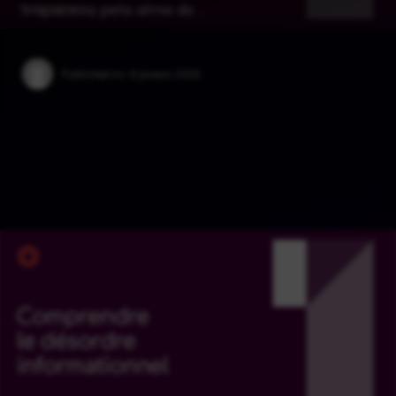
trapaceou pela alma do …
Published on:
6 Janeiro 2025