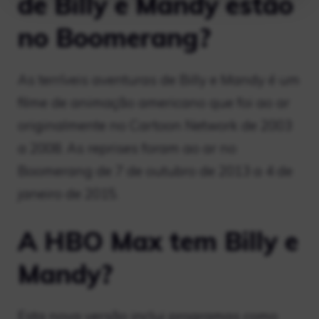
de Billy e Mandy estão
no Boomerang?
As terríveis aventuras de Billy e Mandy é um
filme de animação americano que foi ao ar
originalmente no Cartoon Network de 2003
a 2008. As reprises foram ao ar no
Boomerang de 7 de outubro de 2013 a 4 de
janeiro de 2015.
A HBO Max tem Billy e
Mandy?
Esta nova versão inclui programas como