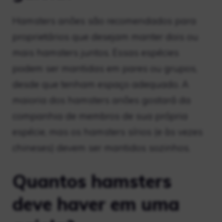
Hamsters anões são recomendados para
proprietários que desejam manter dois ou
mais hamsters juntos. Essas espécies
podem ser mantidas em pares ou grupos,
desde que tenham espaço adequado. A
maioria dos hamsters anões gostará da
companhia de membros de sua própria
espécie, mas os hamsters sírios (e às vezes
chineses) devem ser mantidos sozinhos.
Quantos hamsters
deve haver em uma