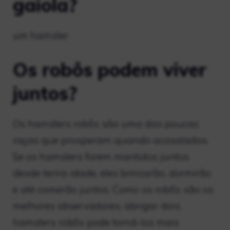
gaiola?
um hamster
Os robôs podem viver
juntos?
Os hamsters robôs são uma das poucas
raças que prosperam quando acasalados.
Se os hamsters forem mantidos juntos
desde tenra idade, eles brincarão, dormirão
e até comerão juntos. Como os robôs são os
melhores observadores, abrigar dois
hamsters robôs pode torná-los mais