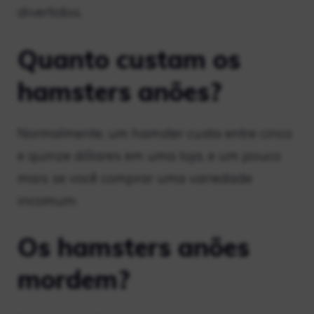
divertidos.
Quanto custam os
hamsters anões?
Normalmente, um hamster custa entre cinco
e quinze dólares em uma loja, e um pouco
mais se você comprar uma variedade
incomum.
Os hamsters anões
mordem?