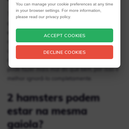
You can manage your cookie preferences at any time
in your browser settings. For more information,
Também é possível que o hamster
please read our privacy policy.
desenvolva problemas respiratórios se
estiver em uma gaiola suja e inalar
ACCEPT COOKIES
resíduos. Seu hamster provavelmente
urinará nele e/ou comerá o tapete ou
DECLINE COOKIES
cobertor. Cobrir a gaiola de um hamster
pode fazer mais mal do que bem, por isso é
melhor ignorá-lo completamente.
2 hamsters podem
estar na mesma
gaiola?