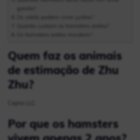
gaiola?
Os robôs podem viver juntos?
Quanto custam os hamsters anões?
Os hamsters anões mordem?
Quem faz os animais
de estimação de Zhu
Zhu?
Cepia LLC
Por que os hamsters
vivem apenas 2 anos?