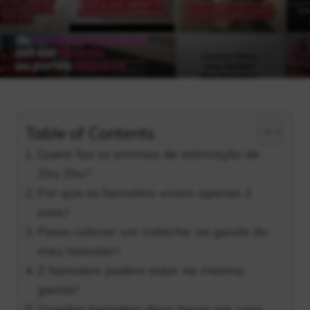
Table of Contents
Quem faz os animais de estimação de
Zhu Zhu?
Por que os hamsters vivem apenas 2
anos?
Posso colocar um cobertor na gaiola do
meu hamster?
2 hamsters podem estar na mesma
gaiola?
Quantos hamsters deve haver em uma