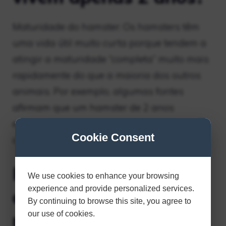
Maturidade do hamster: Os hamsters têm
uma vida útil muito curta porque tendem a
atingir a maturidade “completa” muito mais
rapidamente do que a maioria dos outros
animais. Por exemplo, algumas fontes
afirmam que um hamster de 2 anos
equivale a um ser humano com cerca de 70
Cookie Consent
anos.
Posso colocar um
We use cookies to enhance your browsing
experience and provide personalized services.
cobertor na gaiola do
By continuing to browse this site, you agree to
meu hamster?
our use of cookies.