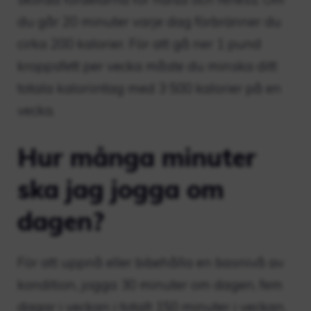
du går 20 minuter varje dag förbränner du
cirka 200 kalorier. För att gå ner 1 pund
kroppsfett per vecka måste du minska ditt
totala kaloriintag med 3 500 kalorier på en
vecka.
Hur många minuter
ska jag jogga om
dagen?
För att uppnå eller bibehålla en basnivå av
kondition, jogga 30 minuter om dagen, fem
dagar i veckan i totalt 150 minuter i veckan.