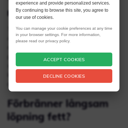
experience and provide personalized services.
med att jogga?
By continuing to browse this site, you agree to
our use of cookies.
Trots dess fördelar är jogging fortfarande
You can manage your cookie preferences at any time
in your browser settings. For more information,
inte att rekommendera för alla. Några av
please read our privacy policy.
nackdelarna med jogging är: o Jämfört med
promenader belastar jogging kroppen mer,
ACCEPT COOKIES
så det finns risk för muskelspasmer och
ledskador, inklusive fotleder, knän, höfter
DECLINE COOKIES
och nedre ländryggen.
Förbränner långsam
löpning fett?