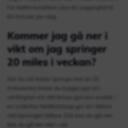
För bättre kondition, öka din joggingtid till
60 minuter per dag.
Kommer jag gå ner i
vikt om jag springer
20 miles i veckan?
När du väl börjar springa mer än 20
miles/vecka börjar du bygga upp din
uthållighet och ditt tempo ganska snabbt. I
en underbar feedbackloop gör din lättare
vikt löpningen lättare. Och kan du gå mer
kan du gå ner mer i vikt.