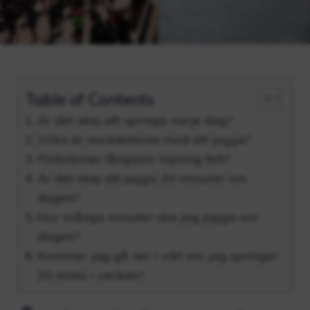
Table of Contents
Är det okej att springa varje dag?
Vilka är nackdelarna med att jogga?
Förbränner långsam löpning fett?
Är det okej att jogga 20 minuter om
dagen?
Hur många minuter ska jag jogga om
dagen?
Kommer jag gå ner i vikt om jag springer
20 miles i veckan?