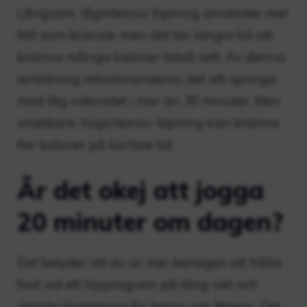
Långsam, lågintensiv löpning använder mer
fett som bränsle, men det tar längre tid att
bränna många kalorier totalt sett. Av denna
anledning rekommenderas det att springa
med låg intensitet i mer än 30 minuter. Men
snabbare, högintensiv löpning kan bränna
fler kalorier på kortare tid.
Är det okej att jogga
20 minuter om dagen?
Det betyder att du är mer benägen att hålla
fast vid ett löpprogram på lång sikt och
skörda fördelarna för hälsa och fitness. Om