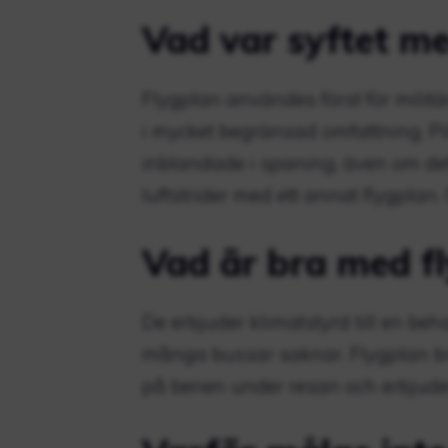
Vad var syftet me
Flygplan användes först för milit
i mycket begränsad omfattning. Pilo
inblandade i spaning, även om det
luftstrider med ett annat flygplan
Vad är bra med f
De erbjuder klimatstyrd till en be
många bussar saknar. Flygplan br
på benen under resan och erbjuder 