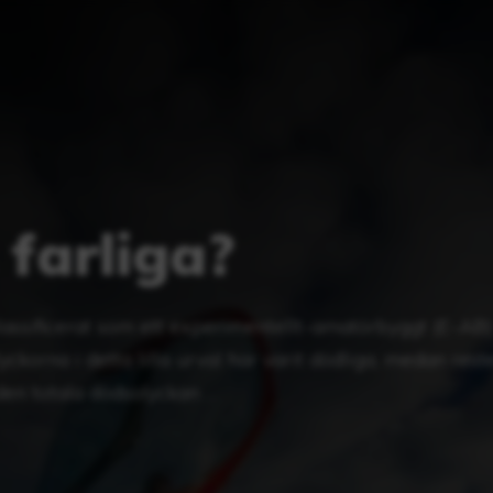
 farliga?
 klassificerat som ett experimentellt-amatörbyggt (E-AB)
yckorna i detta lilla urval har varit dödliga, medan rest
den totala dödsolyckan …