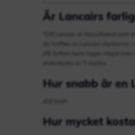
Är Lancairs farli
”Ditt Lancair är klassificerat som 
än hälften av Lancair-olyckorna i d
AB-flottan bara ligger något över
dödsolycka av 5 olyckor.
Hur snabb är en 
418 km/h
Hur mycket kosta