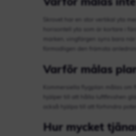
Varför målas inte
Skrovet har en stor vertikal yta m
horisontell yta som är kortare i f
marken, vingfärgen syns bara när d
förmodligen den främsta anlednin
Varför målas pla
Kommersiella flygplan målas om fl
hjälper till att hålla luftfinishen 
också hjälpa till att förhindra pot
Hur mycket tjäna