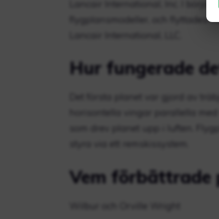
Lancair International, Inc. I början
flygplansmodeller, och flyttades 
Lancair International, LLC.
Hur fungerade det
Det första planet var gjord av trä
horisontella vingar parallella me
som drev planet upp i luften. Flyg
styra via ett remskissystem.
Vem förbättrade 
Wilbur och Orville Wright