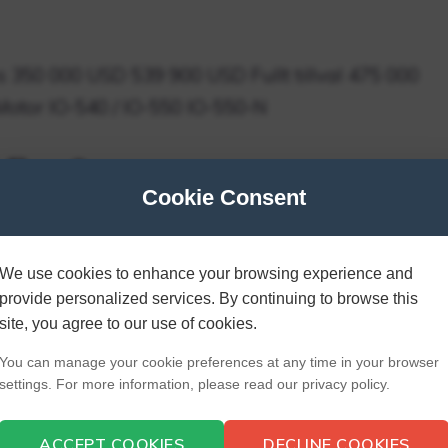
 350 000 USD 539 900 USD Fullt tillval 475 000
otor IO-540 / IO-550 IO-550-N
flyg?
Cookie Consent
budet av privata pilotflygplan, från den robusta
ncair Legacy, den ekonomiska tvåsitsiga fasta
We use cookies to enhance your browsing experience and
asta växeln Lancair ES, Lancair IV Speedster i 330
provide personalized services. By continuing to browse this
site, you agree to our use of cookies.
flyghistorien.
You can manage your cookie preferences at any time in your browser
ancair?
settings. For more information, please read our privacy policy.
ACCEPT COOKIES
DECLINE COOKIES