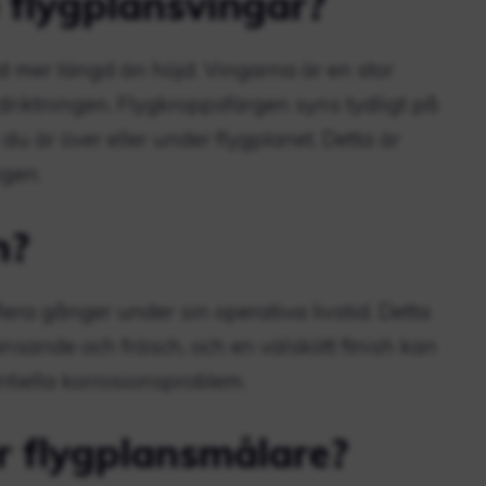
 flygplansvingar?
ed mer längd än höjd. Vingarna är en stor
ärdriktningen. Flygkroppsfärgen syns tydligt på
u är över eller under flygplanet. Detta är
gen.
n?
era gånger under sin operativa livstid. Detta
glänsande och fräsch, och en välskött finish kan
entiella korrosionsproblem.
r flygplansmålare?