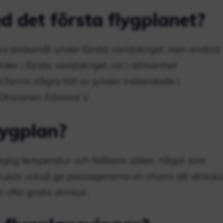
d det första flygplanet?
ära ändamål under första världskriget, men endast
ter i första världskriget var i allmänhet
 fanns några fall av piloter inblandade i
. Ohioanen Edward V.
lygplan?
haglig temperatur och fällbara säten, något som
ukar också ge passagerarna en chans att sträck
ofta gratis drinkar.