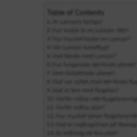
Table of Contents
Är Lancairs farliga?
Hur snabb är en Lancair 360?
Hur mycket kostar en Lancair?
Gör Lancair konstflyg?
Vad hände med Lancair?
Hur fungerade det första planet?
Vem förbättrade planet?
Vad var syftet med det första fly
Vad är bra med flygplan?
Varför målas inte flygplansving
Varför målas plan?
Hur mycket tjänar flygplansmå
Vad är ingångslönen på Boeing
Är målning ett bra jobb?