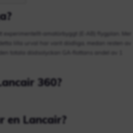
ga?
ett experimentellt-amatörbyggt (E-AB) flygplan. Mer
etta lilla urval har varit dödliga, medan resten av
 den totala dödsolyckan GA-flottans andel av 1
Lancair 360?
r en Lancair?