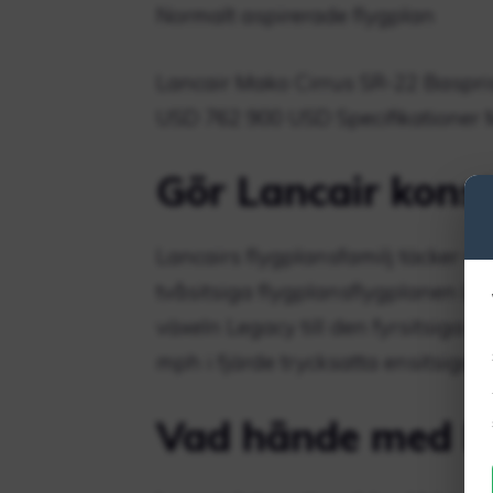
Normalt aspirerade flygplan
Lancair Mako Cirrus SR-22 Baspris
USD 762 900 USD Specifikationer M
Gör Lancair konst
Lancairs flygplansfamilj täcker ut
tvåsitsiga flygplansflygplanen La
växeln Legacy till den fyrsitsiga f
mph i fjärde trycksatta ensitsiga i 
Vad hände med L