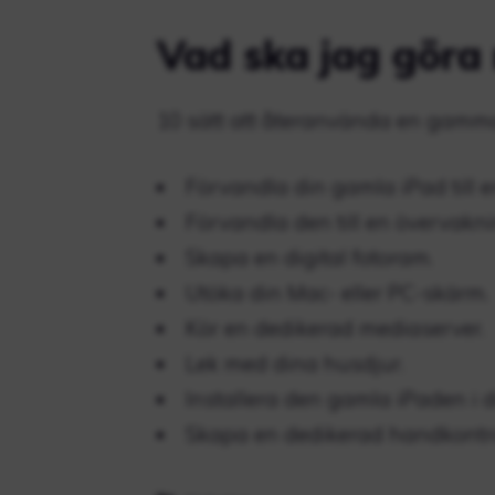
Vad ska jag göra
10 sätt att återanvända en gamm
Förvandla din gamla iPad till 
Förvandla den till en övervak
Skapa en digital fotoram.
Utöka din Mac- eller PC-skärm.
Kör en dedikerad mediaserver.
Lek med dina husdjur.
Installera den gamla iPaden i di
Skapa en dedikerad handkontro