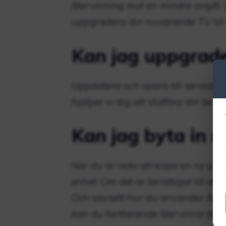
återvinning mot en mindre avgift. 
uppgradera din nuvarande TV till 
Kan jag uppgrade
Uppdatera och spara till senaste 
hjälper vi dig att slutföra din bestä
Kan jag byta in 
När du är redo att köpa en ny pro
enhet. Om det är berättigat till ett 
Och oavsett hur du använder Apple
kan du fortfarande återvinna den a