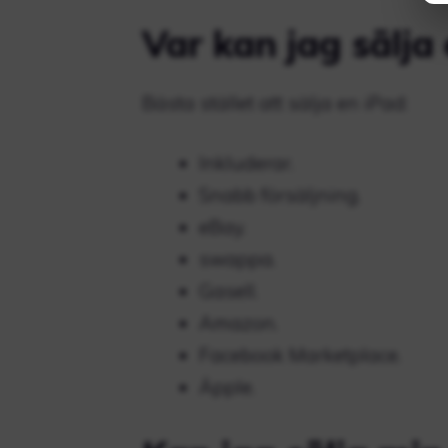
Var kan jag sälj
Bästa stället att sälja en iPad:
Inkluderar.
Snabb försäljning.
eBay.
swappa.
Gasell.
Amazon.
Facebook Marketplace.
Äpple.