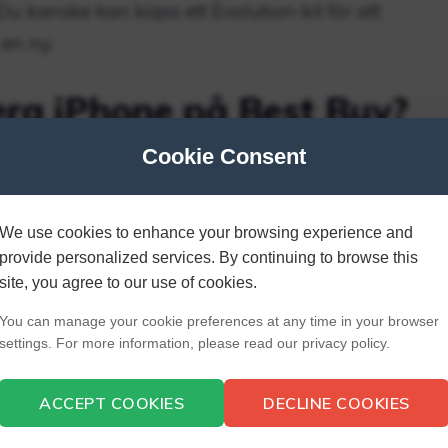
Du kanske kan köpa ett Evolution-kit för att
en ny.
ra iPhone på Best Buy?
Cookie Consent
iPhone. Uppskatta ditt inbytesvärde online så
llning i butik.
We use cookies to enhance your browsing experience and
min gamla iPad mot en ny?
provide personalized services. By continuing to browse this
site, you agree to our use of cookies.
You can manage your cookie preferences at any time in your browser
dukt i en Apple Store kan du ta med dig din gamla
settings. For more information, please read our privacy policy.
utbyte, krediterar vi det omedelbart vid köptillfället.
 Trade In, om din enhet inte har ett inbytesvärde,
ACCEPT COOKIES
DECLINE COOKIES
nsvarsfullt och gratis.