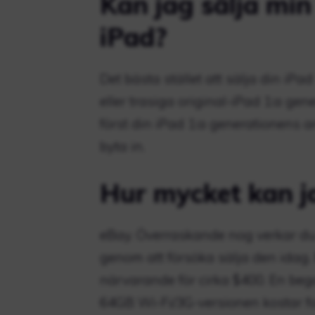
Kan jag sälja min
iPad?
Det bästa stället att sälja din iP
eller trasiga original-iPad 1:a g
först din iPad 1:a generationens an
byta in.
Hur mycket kan ja
eBay. Överraskande nog verkar du
genom att försöka sälja den idag.
närvarande för cirka $400. En be
64GB Wi-Fi/3G-versionen kostar f