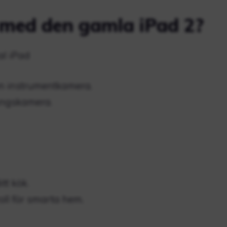
 med den gamla iPad 2?
al iPad
en instrumentkamera.
ningskamera.
tt kök.
ll för smarta hem.