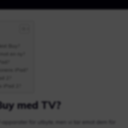
est Buy?
mot en ny?
Pad?
ionens iPad?
ad 2?
 iPad 2?
 Buy med TV?
-apparater för utbyte, men vi tar emot dem för