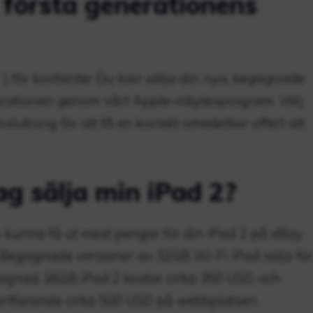
 första generationens
ad 1 för kontanter Du kan sälja din nya, begagnade
enerationen genom vårt Apple-inbytesprogram. Välj
slutning för att få en korrekt omedelbar offert att
g sälja min iPad 2?
 kunna få ut mest pengar för din iPad 2 på eBay
 Begagnade versioner av 32GB Wi-Fi iPad säljs för
gagnad 16GB iPad 2 kostar cirka 350 USD, och
ortfarande cirka 500 USD på webbplatsen.