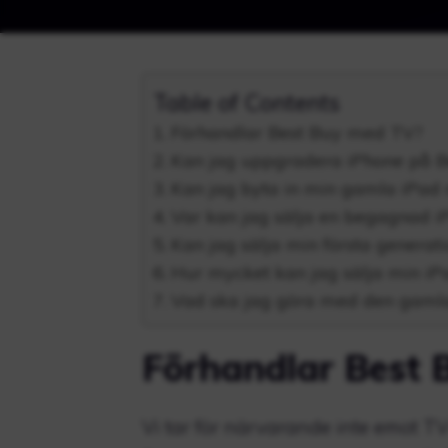
Table of Contents
Förhandlar Best Buy med TV?
Kan jag uppgradera iPhone på B
Kan jag byta in min gamla iPad 
Var kan jag sälja en begagnad i
Kan jag sälja min första generat
Hur mycket kan jag sälja min iP
Vad ska jag göra med den gamla
Förhandlar Best
Vi tar för närvarande inte emot TV