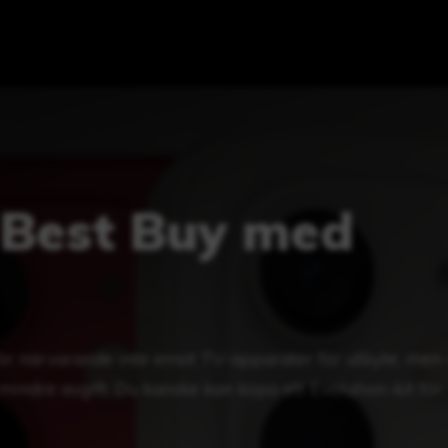
 Best Buy med
ör närvarande inte emot TV-apparater för utbyte, men 
indre avgift. Du kanske kan köpa ett Evolution-kit för