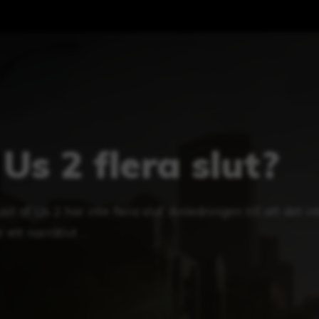
Us 2 flera slut?
st of Us 2 har inte flera slut. Anledningen till att det in
r ett narrativt …