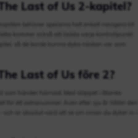
he Last of Us 2-kapitel?
apitlen behöver spelarna helt enkelt navigera till
etta kommer också att ladda varje kontrollpunkt
kapitel, så de borde kunna dyka nästan var som
he Last of Us före 2?
vad som händer härnäst. Med släppet i åtanke
et för ett extranummer. Även efter sju år håller den
– och är absolut värd att se om innan du dyker in i