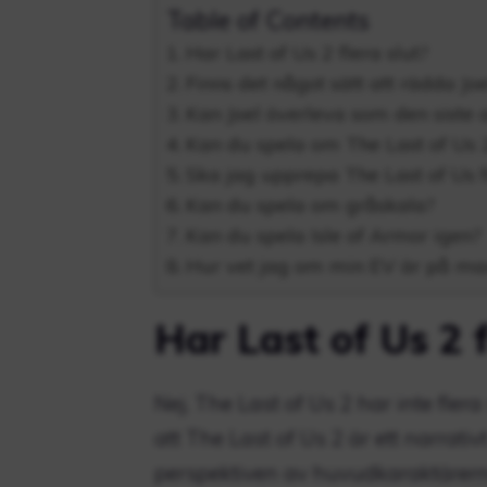
Table of Contents
Har Last of Us 2 flera slut?
Finns det något sätt att rädda Joe
Kan Joel överleva som den siste 
Kan du spela om The Last of Us 
Ska jag upprepa The Last of Us f
Kan du spela om gråskala?
Kan du spela Isle of Armor igen?
Hur vet jag om min EV är på ma
Har Last of Us 2 f
Nej, The Last of Us 2 har inte flera 
att The Last of Us 2 är ett narrati
perspektiven av huvudkaraktärerna