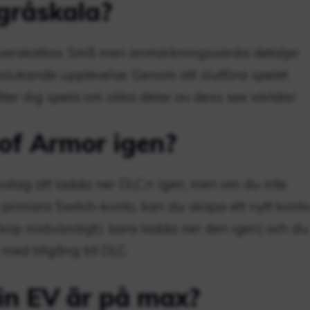
gråskala?
överskattas. Små men anmärkningsvärda detaljer
slukande upplevelse. Genom att slutföra spelet
åter dig spela om olika delar av dess sex världar.
 of Armor igen?
misstag att ladda ner DLC:n igen, men om du inte
 primära Switch-konto, kan du skapa ett nytt kont
 köp nödvändigt). bara ladda ner den igen) och du
ed tillgång till DLC.
in EV är på max?