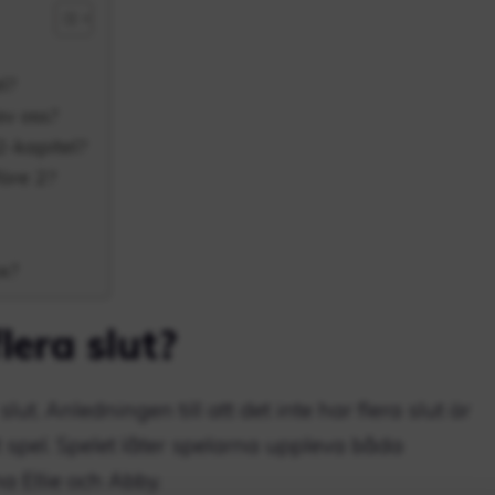
l?
av oss?
2-kapitel?
öre 2?
x?
lera slut?
slut. Anledningen till att det inte har flera slut är
vt spel. Spelet låter spelarna uppleva båda
 Ellie och Abby.