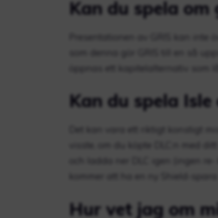
Kan du spela om 
Presentationen av GRIS kan inte 
som denna gör GRIS till en så upp
öppnas ett kapitelalternativ som l
Kan du spela Isle
Det kan vara ett riktigt konstigt 
visste, om du köpte DLC:n med ditt
och ladda ner DLC igen (ingen re-
kommer att ha en ny Shield-spara m
Hur vet jag om m