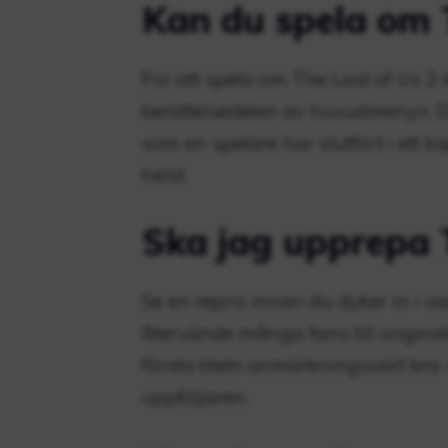
Kan du spela om T
För att spela om The Last of Us 2-k
berättelsedelen av huvudmenyn. D
som en spelare har slutfört i ett 
helst.
Ska jag upprepa T
Se en repris innan du dyker in i 
återvände många fans till original
första titeln anmärkningsvärt bra 
uppföljaren.