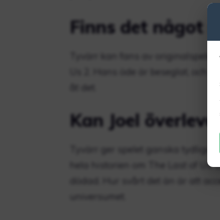
Finns det något s
Tyvärr kan fans av originalspelets
Us 2. Hans öde är beseglat, och d
åt det.
Kan Joel överleva
Tyvärr ger spelet ganska tydliga b
hela historien om The Last of Us: 
dödad. Hur svårt det än är att acce
universumet.