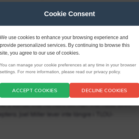
ätt att rädda Joel?
Cookie Consent
 robusta huvudperson inte rädda Joel i The Last o
We use cookies to enhance your browsing experience and
et finns ingenting som spelaren som Ellie kan göra
provide personalized services. By continuing to browse this
site, you agree to our use of cookies.
You can manage your cookie preferences at any time in your browser
 som den siste av oss?
settings. For more information, please read our privacy policy.
ACCEPT COOKIES
DECLINE COOKIES
evis på att Joel är död. När allt kommer omkring,
Del 2 kunde inte ha hänt om han inte hade blivit
ptera, Joel Miller lever inte längre i TLOU-