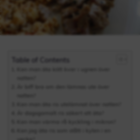
Table of Contents
Kan man äta kött kvar i ugnen över
natten?
Är biff bra om den lämnas ute över
natten?
Kan man äta ris utelämnat över natten?
Är dagsgamalt ris säkert att äta?
Kan man värma rå kyckling i mikron?
Kan jag äta ris som stått i kylen i en
vecka?