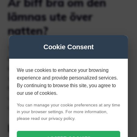
Är biff bra om den
lämnas ute över
natten?
Cookie Consent
Tillagad biff som har legat ute i mer än 2
timmar (eller 1 timme över 90°F) ska
kasseras. Faktum är att bakterier växer
We use cookies to enhance your browsing
snabbt när tillagat kött förvaras vid
experience and provide personalized services.
By continuing to browse this site, you agree to
temperaturer mellan 40°F och 140°F. För att
our use of cookies.
undvika livsmedelsburna sjukdomar, försök
You can manage your cookie preferences at any time
att kyla tillagad biff så snart som möjligt.
in your browser settings. For more information,
please read our privacy policy.
Kan man äta ris