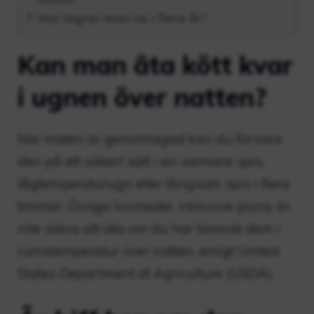
Hur lagrar man ris i flera år?
Kan man äta kött kvar
i ugnen över natten?
När maten är genomlagad kan du förvara
den på ett säkert sätt i en varmare spis,
lågtemperaturugn eller långsam spis i flera
timmar. Övriga livsmedel, inklusive pizza, är
inte säkra att äta om du har lämnat dem i
rumstemperatur över natten, enligt United
States Department of Agriculture (USDA).