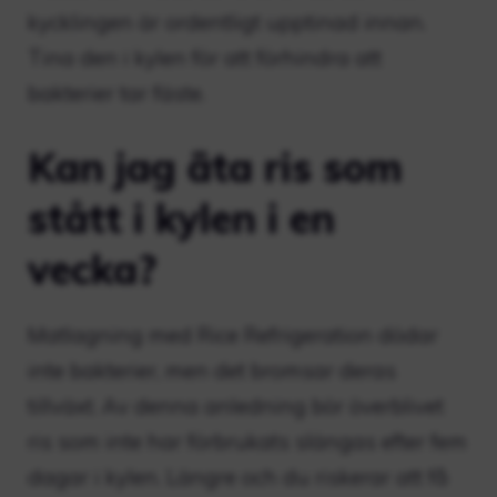
kycklingen är ordentligt upptinad innan.
Tina den i kylen för att förhindra att
bakterier tar fäste.
Kan jag äta ris som
stått i kylen i en
vecka?
Matlagning med Rice Refrigeration dödar
inte bakterier, men det bromsar deras
tillväxt. Av denna anledning bör överblivet
ris som inte har förbrukats slängas efter fem
dagar i kylen. Längre och du riskerar att få