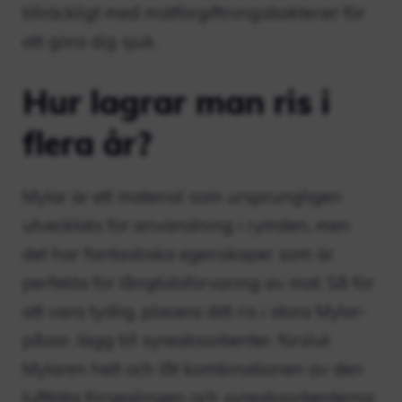
tillräckligt med matförgiftningsbakterier för
att göra dig sjuk.
Hur lagrar man ris i
flera år?
Mylar är ett material som ursprungligen
utvecklats för användning i rymden, men
det har fantastiska egenskaper som är
perfekta för långtidsförvaring av mat. Så för
att vara tydlig, placera ditt ris i stora Mylar-
påsar, lägg till syreabsorbenter, förslut
Mylaren helt och låt kombinationen av den
lufttäta förseglingen och syreabsorbenterna