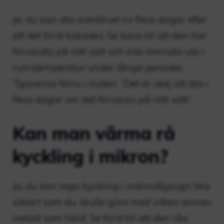
Ja, du kan äta överblivet ris flera dagar efter
att det först kokades. Se bara till att den har
förvarats på rätt sätt och inte lämnats ute i
rumstemperatur under långa perioder.
”Sporerna finns i maten. ”Det är okej att äta i
flera dagar om det förvaras på rätt sätt.”
Kan man värma rå
kyckling i mikron?
Ja, du kan laga kyckling i mikrovågsugn lika
säkert som du skulle göra med vilken annan
metod som helst. Se först till att den råa