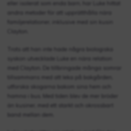
eller isolerat som enda barn, har Luke hittat
andra metoder för att upprätthålla nära
familjerelationer, inklusive med sin kusin
Clayton.
Trots att han inte hade några biologiska
syskon utvecklade Luke en nära relation
med Clayton. De tillbringade många somrar
tillsammans med att leka på bakgården,
utforska skogarna bakom sina hem och
hamna i bus. Med tiden blev de mer bröder
än kusiner, med ett starkt och okrossbart
band mellan dem.