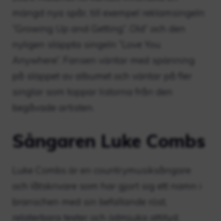
mängd nya spår, till exempel reklamsingeln
”Growing Up and Getting”. Old” och den
nyligen släppta singeln ”Love You
Anywhere”. Fansen väntar med spänning
på släppet av albumet och väntar på fler
singlar som toppar listorna från den
begåvade artisten.
Sångaren Luke Combs
Luke Combs är en countrymusiksångare
och låtskrivare som har gjort sig ett namn i
branschen med sin befallande röst,
relaterbara texter och ödmjuka attityd.