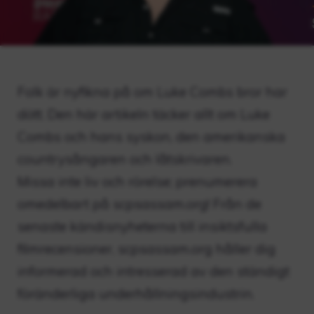
Folk är nyfikna på om Luke Combs bror har
dött. Den här artikeln täcker allt om Luke
Combs och hans syskon, den amerikanska
countrysångaren och låtskrivaren.
Missa inte liv och rörelse; prenumerera
omedelbart på scpsassam.org! Från de
senaste kändisnyheterna till insiktsfulla
filmrecensioner, scpsassam.org håller dig
informerad och intresserad av den ständigt
föränderliga underhållningsindustrin.