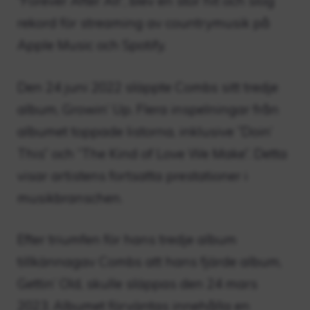
”Forever After All”, blev en stor hit och slog
rekord för streaming av countrymusik på
Apple Music och Spotify.
Den 24 juni 2022 släppte Combs sitt tredje
album, Growin’ Up. Flera inspelningar från
albumet toppade listorna, inklusive ”Doin’
This” och ”The Kind of Love We Make”. Detta
visar artistens fortsatta prestationer i
musikbranschen.
Efter triumfen för hans tredje album
tillkännagav Combs att hans fjärde album,
Gettin’ Old, skulle släppas den 24 mars
2023. Albumet förväntas innehålla en