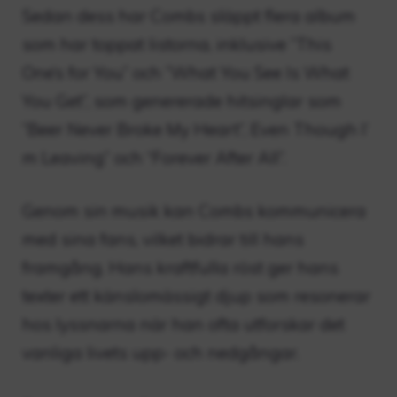
Sedan dess har Combs släppt flera album
som har toppat listorna, inklusive ”This
One’s for You” och ”What You See Is What
You Get”, som genererade hitsinglar som
”Beer Never Broke My Heart”, Even Though I’
m Leaving” och “Forever After All”.
Genom sin musik kan Combs kommunicera
med sina fans, vilket bidrar till hans
framgång. Hans kraftfulla röst ger hans
texter ett känslomässigt djup som resonerar
hos lyssnarna när han ofta utforskar det
vanliga livets upp- och nedgångar.