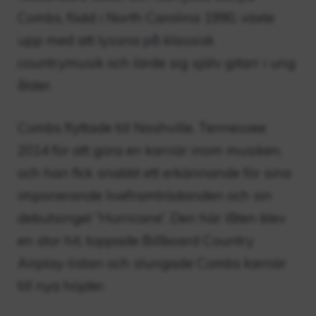
Combs, född i North Carolina 1990, växte
upp med att lyssna på klassisk
countrymusik och lärde sig själv gitarr i ung
ålder.
Combs flyttade till Nashville, Tennessee
2014 för att göra en karriär inom musiken,
och han fick snabbt ett erkännande för sina
imponerande liveframträdanden och sin
debutsingel ”Hurricane”. Den här låten blev
en stor hit, toppade Billboard Country
Airplay-listan och slungade Combs karriär
till nya höjder.