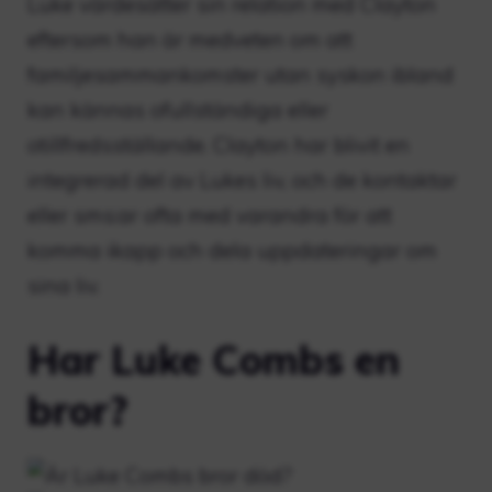
Luke värdesätter sin relation med Clayton
eftersom han är medveten om att
familjesammankomster utan syskon ibland
kan kännas ofullständiga eller
otillfredsställande. Clayton har blivit en
integrerad del av Lukes liv, och de kontaktar
eller sms:ar ofta med varandra för att
komma ikapp och dela uppdateringar om
sina liv.
Har Luke Combs en
bror?