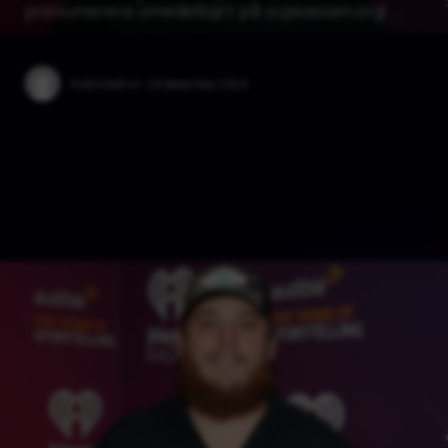
prenumerera omedelbart på scpsassam.org! …
Published on:
29 december 2024