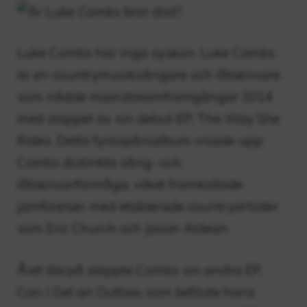
Luke Combs har inga syskon. Luke Combs
är en countrymusiksångare och låtskrivare
som nådde mainstreamframgångar 2014
med släppet av sin debut-EP, The Way She
Rides. Detta fyraspårsalbum visade upp
Combs distinkta sång- och
låtskrivarförmåga, vilket framkallade
jämförelser med etablerade countryartister
som Eric Church och Jason Aldean.
Året därpå släppte Combs sin andra EP,
Can I Get an Outlaw, som befäste hans