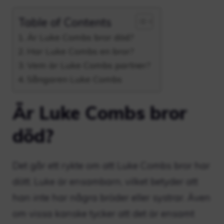
Table of Contents
Är Luke Combs bror död?
Har Luke Combs en bror?
Vem är Luke Combs partner?
Sångaren Luke Combs
Är Luke Combs bror
död?
Det går ett rykte om att Luke Combs bror har
dött. Luke är ensambarn, vilket betyder att
han inte har några bröder eller systrar. Även
om vissa kanske tycker att det är ensamt