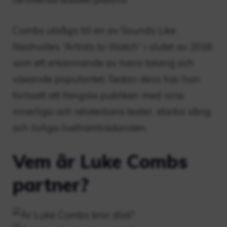
Combs utsågs till en av Sounds Like
Nashvilles ”Artists to Watch” i slutet av 2016
som ett erkännande av hans talang och
växande popularitet. Sedan dess har han
fortsatt att fängsla publiken med sina
innerliga och relaterbara texter, starka sång
och livliga liveframträdanden.
Vem är Luke Combs
partner?