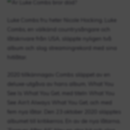
Luke Combs fru heter Nicole Hocking. Luke
Combs, en välkänd countrysångare och
låtskrivare från USA, släppte nyligen två
album och slog streamingrekord med sina
hitlåtar.
2020 tillkännagav Combs släppet av en
deluxe-utgåva av hans album, What You
See Is What You Get, med titeln What You
See Ain’t Always What You Get, och med
fem nya låtar. Den 23 oktober 2020 släpptes
albumet till kritikerros. En av de nya låtarna,