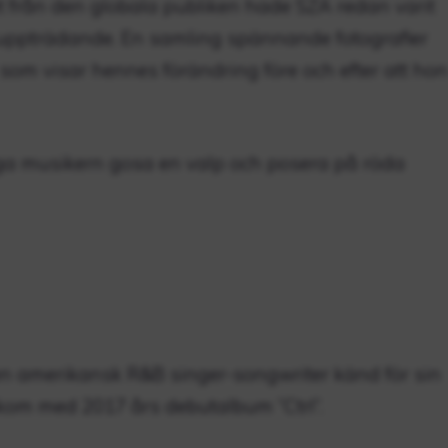
från den globala publiken hade SZA redan varit
 uppträdande. En samling spännande fotografier
om visar hennes förändring före och efter att hon
iga musikern gosa en valp och posera på röda
en amerikansk R&B singer-songwriter känd för sin
kom med 2017 års debutalbum ”Ctrl”.