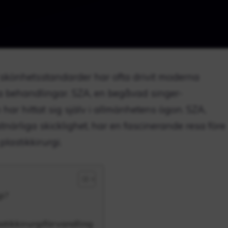
a skönhetsstandarder har ofta drivit moderna
ka behandlingar. SZA, en begåvad singer-
 har hittat sig själv i allmänhetens ögon. SZA,
stnärliga skicklighet, har en fascinerande resa före
lastikkirurgi.
i?
astikkirurgiförvandling