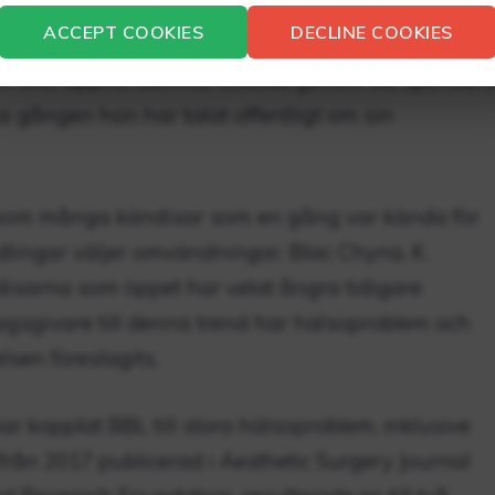
rskan sin önskan att ha en BBL och citerade hennes
ACCEPT COOKIES
DECLINE COOKIES
 SZA avslöjade att hon fattade beslutet baserat
 och ville uppnå samma resultat genom att spender
a gången hon har talat offentligt om sin
som många kändisar som en gång var kända för
lingar väljer omvändningar. Blac Chyna, K.
disarna som öppet har velat ångra tidigare
ragsgivare till denna trend har hälsoproblem och
lsen föreslagits.
ar kopplat BBL till stora hälsoproblem, inklusive
 från 2017 publicerad i Aesthetic Surgery Journal