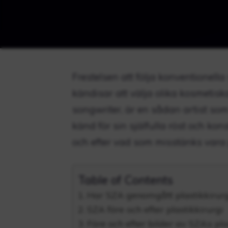
Frestelsen att följa konventionell
kändisar att välja olika kosmetis
songwriter, är en sådan artist som
känd för sin själfulla röst och kon
och efter vad som misstänks vara p
Table of Contents
Har SZA genomgått plastikkirurg
SZA före och efter plastikkirurgi
Före och efter bilder av SZA:s pl