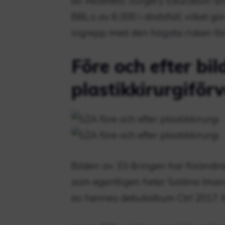
av Aesthetic Surgery Education an
BBL:s av 6 000 i dödsfall, vilket gö
ingrepp med den högsta risken för
Före och efter bil
plastikkirurgiför
Bilden av 33-åringen har förändra
som egentligen heter Solána Imani
av hennes debutalbum Ctrl 2017, 