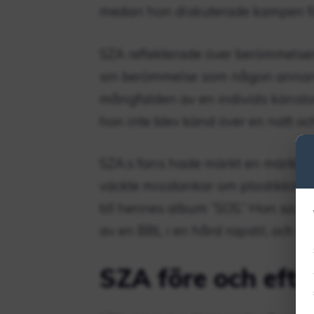
medan hon diskuterade kampen fö
SZA reflekterade över berömmelsen
sin berömmelse som någon annan. 
mångfalden av en individs känslo
hon inte blev känd över en natt oc
SZA:s fans hade märkt en märkbar 
väckte misstankar om plastikkirur
till hennes album ”SOS.” Hon sa a
av en BBL i en hård rapstil, och sa: 
SZA före och efter