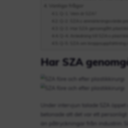
Vanliga frågor
Q-1. Vem är SZA?
Q-2. SZA:s anmärkningsvärda pr
Q-3. Har SZA genomgått plastikk
Q-4. Anledning till SZA:s plastikk
Q-5. SZA om kroppsuppfattning
Har SZA genomgåt
Under intervjun talade SZA öppet o
betonade att det var ett personli
än påtryckningar från industrin. 