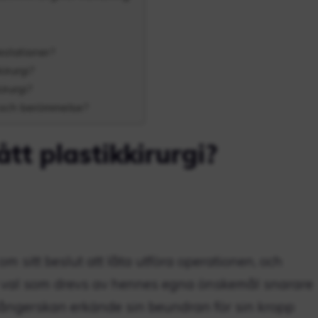
estationer?
irurgi?
irurgi?
 och berömmelse?
t plastikkirurgi?
m sitt beslut att låta utföra operationen, och
gt val som drevs av hennes egna önskemål snarare
Sångerskan erkände sin beundran för sin kropp