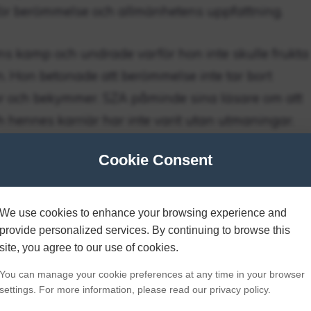
r berömmelse och allmänhetens uppfattning.
s kamp och undrade varför hon inte skulle frukta
Hon betonade att berömmelse inte tar bort
r och bekymmer. SZA påminde sina läsare om att
h hennes karriär har inte varit utan utmaningar.
Cookie Consent
förändring i hennes fysiska utseende, vilket
gi. SZA anspelade på dessa rykten i inledningen
tt hennes förstorade utseende var konsekvensen
We use cookies to enhance your browsing experience and
”Det ser naturligt ut/det är det inte.”
provide personalized services. By continuing to browse this
site, you agree to our use of cookies.
 plastikkirurgi
You can manage your cookie preferences at any time in your browser
settings. For more information, please read our privacy policy.