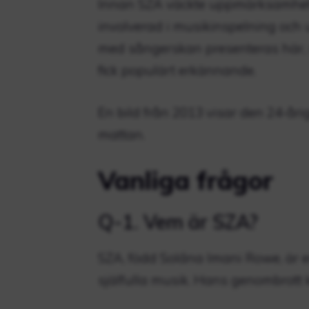
Innan SZA väckte uppmärksamhet 
involverad i musikinspelning och
med sångerskan presenteras här, s
fick populärt erkännande.
En bild från 2013 visar den 24-år
mattan.
Vanliga frågor
Q-1. Vem är SZA?
SZA, född Solána Imani Rowe, är 
själfulla musik. Hans genombrott 