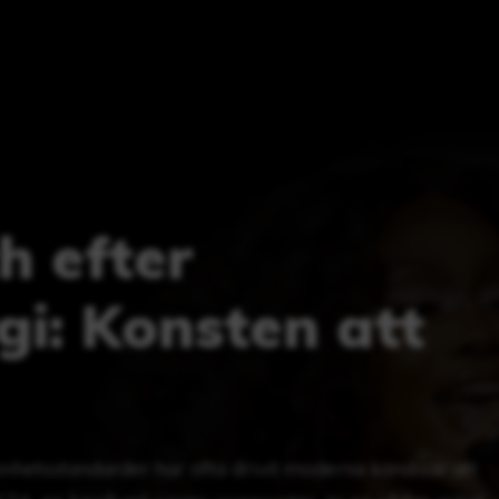
h efter
gi: Konsten att
könhetsstandarder har ofta drivit moderna kändisar att