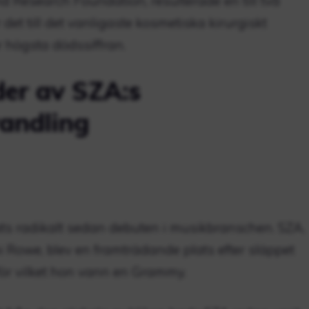
d Research Foundation, resulterade en till två
r det till det vanligaste kosmetiska kirurgiskt
 högsta dödssiffran.
der av SZA:s
vandling
ts radikalt sedan debuten i musikbranschen. SZA,
 Rowe, blev en framträdande plats efter släppet
för vilket hon vann en Grammy.