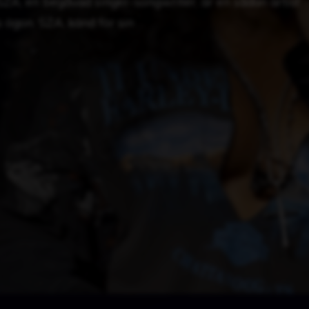
SZA, en begåvad singer-songwriter, är en sådan artist
s ögon. SZA, känd för sin …