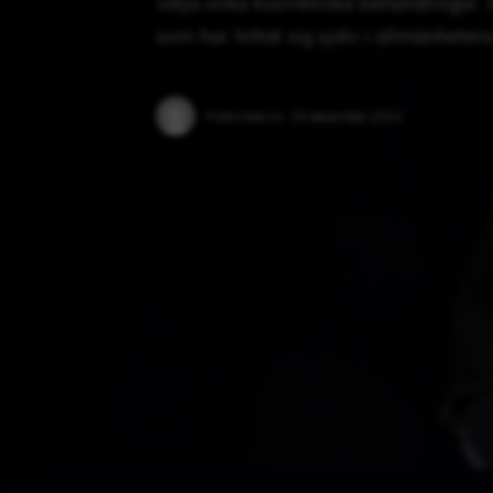
välja olika kosmetiska behandlingar. 
som har hittat sig själv i allmänheten
Published on:
29 december 2024