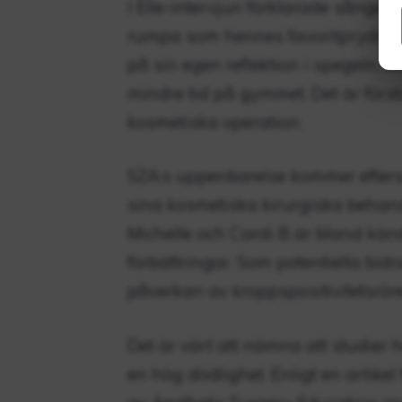
I Elle-intervjun förklarade sånge
rumpa som hennes favoritprydnad.
på sin egen reflektion i spegeln,
mindre tid på gymmet. Det är först
kosmetiska operation.
SZA:s uppenbarelse kommer efter
sina kosmetiska kirurgiska behand
Michelle och Cardi B är bland kän
förbättringar. Som potentiella bid
påverkan av kroppspositivitetsröre
Det är värt att nämna att studier h
en hög dödlighet. Enligt en artikel