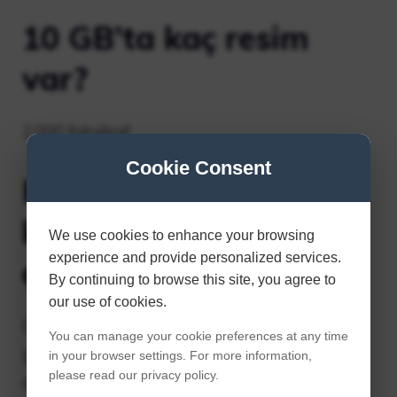
10 GB’ta kaç resim
var?
2.000 fotoğraf
Cookie Consent
Hafıza kartı olmadan
kamerayla fotoğraf
We use cookies to enhance your browsing
experience and provide personalized services.
çekebilir misiniz?
By continuing to browse this site, you agree to
our use of cookies.
Cevap: Kamerada bir hafıza kartı yoksa,
You can manage your cookie preferences at any time
görüntüler varsayılan olarak kameranın
in your browser settings. For more information,
please read our privacy policy.
dahili belleğinde saklanır; bu bellek, dahili