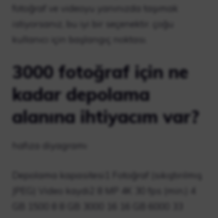
fotoğraf ve videoyu yanınızda taşımak
istiyorsanız, bu iyi bir seçenektir. çoğu
kullanıcı için başlangıç ​​noktası.
3000 fotoğraf için ne
kadar depolama
alanına ihtiyacım var?
hafıza diyagramı
Depolama kapasitesi1 Fotoğraf (sıkıştırılmış
JPEG) Video kaydı2 8 MP 4K 30 fps (min.) 4
GB 1500 8 8 GB 3000 16 16 GB 6000 33