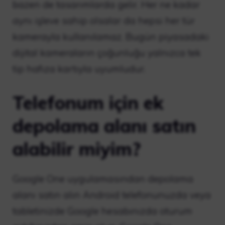
bazen de tasarımlarda gelir. Her ne kadar
aynı işleve sahip olsalar da hepsi her tür
kamerayla kullanılamaz. Bugün piyasadaki
dijital kameraların çoğunluğu yalnızca tek
tip hafıza kartıyla uyumludur.
Telefonum için ek
depolama alanı satın
alabilir miyim?
Google One uygulamasından depolama
alanı satın alın Android telefonunuzda veya
tabletinizde Google hesabınızda oturum