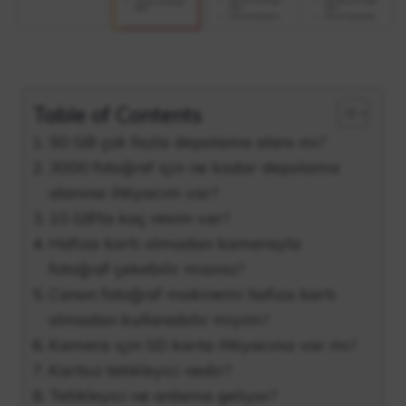
Table of Contents
50 GB çok fazla depolama alanı mı?
3000 fotoğraf için ne kadar depolama
alanına ihtiyacım var?
10 GB’ta kaç resim var?
Hafıza kartı olmadan kamerayla
fotoğraf çekebilir misiniz?
Canon fotoğraf makinemi hafıza kartı
olmadan kullanabilir miyim?
Kamera için SD karta ihtiyacınız var mı?
Kartsız tetikleyici nedir?
Tetikleyici ne anlama geliyor?