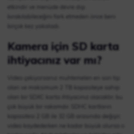
etkindir ve menüde devre dışı
bırakılabileceğini fark etmeden önce beni
birçok kez yakaladı.
Kamera için SD karta
ihtiyacınız var mı?
Video çekiyorsanız muhtemelen en son tip
olan ve maksimum 2 TB kapasiteye sahip
olan bir SDXC karta ihtiyacınız olacaktır; bu
çok büyük bir rakamdır. SDHC kartların
kapasitesi 2 GB ile 32 GB arasında değişir;
video kaydederken ne kadar büyük olursa o