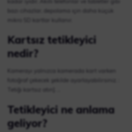
kadar iyidir. Akıllı telefonlar ve tabletler gibi
bazı cihazlar, depolama için daha küçük
mikro SD kartlar kullanır.
Kartsız tetikleyici
nedir?
Kamerayı yalnızca kamerada kart varken
fotoğraf çekecek şekilde ayarlayabilirsiniz. :
Tetiği kartsız atın]. …
Tetikleyici ne anlama
geliyor?