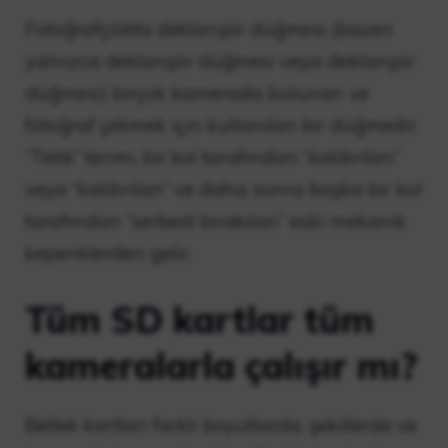
Fotoğrafçılıkta deklanşör düğmesi (bazen
yalnızca deklanşör düğmesi veya deklanşör
düğmesi) birçok kamerada bulunan ve
fotoğraf çekmek için kullanılan bir düğmedir.
“Tetik” terimi, bir kol tarafından “kaldırılan”
veya “kaldırılan” ve daha sonra başka bir kol
tarafından “serbest bırakılan” eski mekanik
kepenklerden gelir.
Tüm SD kartlar tüm
kameralarla çalışır mı?
Bellek kartları farklı boyutlarda, şekillerde ve