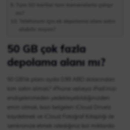
Tüm SD kartlar tüm kameralarla çalışır
mı?
Telefonum için ek depolama alanı satın
alabilir miyim?
50 GB çok fazla
depolama alanı mı?
50 GB’lık planı ayda 0,99 ABD dolarından
kim satın almalı? iPhone ve/veya iPad’inizi
endişelenmeden yedekleyebildiğinizden
emin olmak, bazı belgeleri iCloud Drive’a
kaydetmek ve iCloud Fotoğraf Kitaplığı ile
senkronize etmek istediğiniz bol miktarda