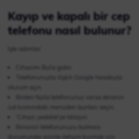
Kayıp ve kapalı bir cep
telefonu nasıl bulunur?
İşte adımlar:
Cihazımı Bul’a gidin.
Telefonunuzla ilişkili Google hesabıyla
oturum açın.
Birden fazla telefonunuz varsa ekranın
üst kısmındaki menüden bunları seçin.
“Cihazı yedekle”ye tıklayın.
Birisinin telefonunuzu bulması
durumunda sizinle iletişim kurmak için