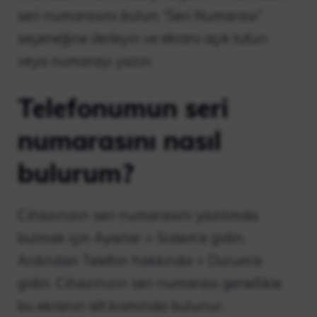
seri numarasını bulun. “Seri Numarası”
seçeneğine ilerleyin ve ekranı açık tutun
veya numarayı yazın.
Telefonumun seri
numarasını nasıl
bulurum?
Cihazınızın seri numarasını yazılımda
bulmak için Ayarlar > Sistem’e gidin.
Ardından Telefon hakkında > Durum’a
gidin. Cihazınızın seri numarası genellikle
bu ekranın alt kısmında bulunur.