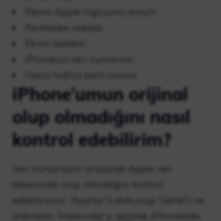
Resmi Apple logosunu arayın:
Pentalobe vidalar:
Ekran kalitesi:
iPhone’un seri numarası:
Harici hafıza kartı yuvası:
iPhone’umun orijinal
olup olmadığını nasıl
kontrol edebilirim?
Seri numarasını arayarak Apple veri
tabanında olup olmadığını kontrol
edebilirsiniz. “Ayarlar”a dokunup “Genel”i ve
ardından “Hakkında”yı seçerek iPhone’daki