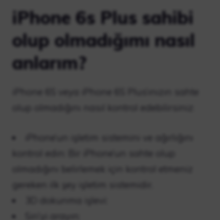
iPhone 6s Plus sahibi
olup olmadığımı nasıl
anlarım?
iPhone 6S veya iPhone 6S Plus’ınızın sahte
olup olmadığını nasıl kontrol edebilirsiniz:
iPhone’un işletim sistemini ve ağırlığını
kontrol edin: Bir iPhone’un sahte olup
olmadığını belirlemek için kontrol etmeniz
gereken ilk şey işletim sistemidir.
3D dokunma işlevi:
Siri’yi arayın: