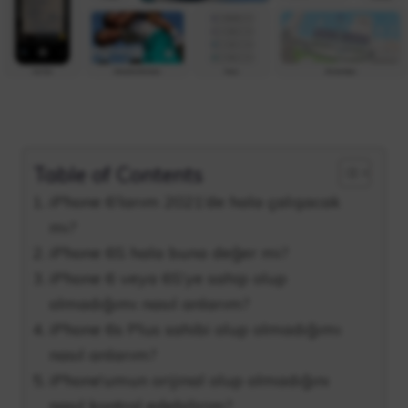
Table of Contents
iPhone 6’larım 2021’de hala çalışacak
mı?
iPhone 6S hala buna değer mi?
iPhone 6 veya 6S’ye sahip olup
olmadığımı nasıl anlarım?
iPhone 6s Plus sahibi olup olmadığımı
nasıl anlarım?
iPhone’umun orijinal olup olmadığını
nasıl kontrol edebilirim?