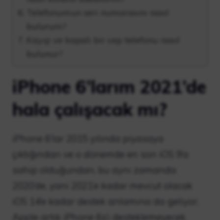
Telefonumun seri numarasını nasıl
bulurum?
Kayıp ve kapalı bir cep telefonu nasıl
bulunur?
iPhone 6’larım 2021’de
hala çalışacak mı?
iPhone 6’lar 2015 yılında piyasaya
çıktığından ve o dönemde en son iOS 9’a
sahip olduğundan, bu aynı zamanda
2020’de, yani 2021’e kadar mevcut olacak
iOS 14’e kadar destek anlamına da geliyor;
Apple artık iPhone 6s’i desteklemeyecek.