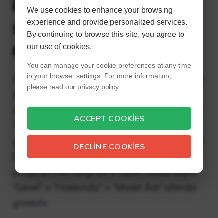
iPhone 6 veya 6S’ye
We use cookies to enhance your browsing
sahip olup olmadığımı
experience and provide personalized services.
By continuing to browse this site, you agree to
nasıl anlarım?
our use of cookies.
You can manage your cookie preferences at any time
in your browser settings. For more information,
iPhone’unuzun arkasındaki metni okumakta
please read our privacy policy.
sorun yaşıyorsanız iOS Ayarları
uygulamasını başlatın ve Genel > Hakkında
ACCEPT COOKIES
> Model (veya Model Numarası) bölümüne
gidin. Model numarasını görmek için Model’e
DECLINE COOKIES
bir kez dokunun. İOS 12.2 veya üstünü
çalıştıran herhangi bir iPhone, model adını
“Genel” > “Hakkında” > “Model Adı” altında
görebilir.