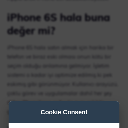
iPhone 6S hala buna
değer mi?
iPhone 6S hala satın almak için harika bir
telefon ve biraz eski olması onun kötü bir
seçim olduğu anlamına gelmiyor. İşletim
sistemi o kadar iyi optimize edilmiş ki pek
eskimiş gibi görünmüyor. Kullanıcı arayüzü,
çoklu görev ve uygulamalar dahil her şey
diğer iPhone’ların çoğuyla aynı şekilde
çalışır.
Cookie Consent