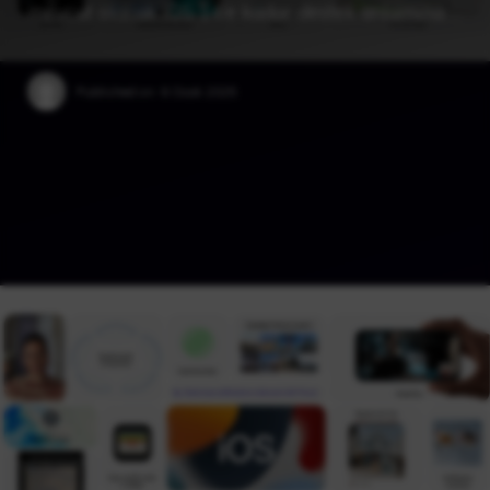
mevcut olacak iOS 14’e kadar destek anlamına …
Published on:
6 Ocak 2025