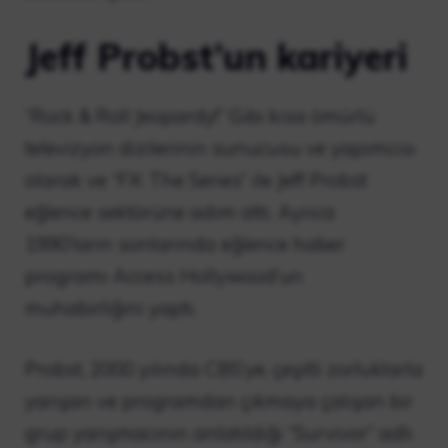
Jeff Probst’un kariyeri
“Rock & Roll Jeopardy!” Gibi kısa ömürlü
televizyon dizilerinin sunucusu ve yapımcısı
olarak ve “FX: The Series” ile Jeff Probst
eğlence sektörüne adım attı. Ayrıca
1990’ların sonlarında eğlence haber
programı Access Hollywood’un
muhabirliğini yaptı.
Probst, 2000 yılında CBS’ye, çeşitli zorluklarla
yarışan ve programdan çıkmaya çalışan bir
grup yarışmacının anlatıldığı “Survivor” adlı