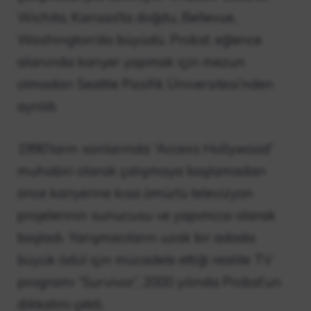
Wichita, Kansas’ta doğdu, Bellevue,
Washington’da büyüdü. Probst, eğlence
alanında kariyer yapmak için mezun
olmadan Seattle Pasifik Üniversitesi’nden
ayrıldı.
1990’ların sonlarında “Access Hollywood”
muhabiri olarak çalışmaya başlamadan
önce kariyerine kısa ömürlü televizyon
projelerinin sunucusu ve yapımcısı olarak
başladı. Yarışmacıların uzak bir adada
büyük ödül için mücadele ettiği realite TV
programı “Survivor”, 2000 yılında Probst’un
dikkatini çekti.