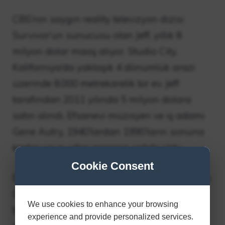
CBS’nin saygın reality televizyon dizisi
Survivor’un sunucusu olan Jeff, yıllık 8
milyon dolar maaş alıyor. Studio City,
Kaliforniya’da yaklaşık 4 dönümlük arazi
üzerinde 8.000 metrekarelik bir ev, Jeff
tarafından 2011 yılında 5 milyon dolara
satın alındı. Efsanevi müzisyen ve iş adamı
Gene Autry, 1940’lardan 1990’ların sonuna
kadar uzun yıllar arazinin sahibi oldu.
Cookie Consent
Dul eşi, Autry’nin ölümünden sonra arazinin
Gene Autry Müzesi’ne dönüştürülmesi için
We use cookies to enhance your browsing
birkaç yıl çalıştı. İmar onayı alınamayan
experience and provide personalized services.