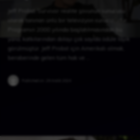
Jeff Probst, Survivor realite şovunun sunucusu
olarak tanınan ünlü bir televizyon sunucusudur.
Programın 2000 yılında başlatılmasından bu
yana, katkılarından dolayı çok sayıda ödüle layık
görülmüştür. Jeff Probst için Amerikalı olmak,
beraberinde gelen tüm hak ve …
Published on:
29 Aralık 2024