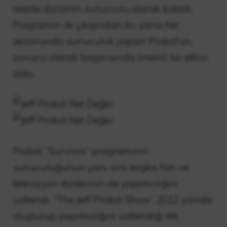
realite dizisinin sunucusu olarak katıldı.
Programın ilk çıkışından bu yana her
sezonunda sunuculuk yapan Probst’un,
sunucu olarak başarısında önemli bir etkisi
oldu.
Probst, “Survivor” programının
sunuculuğunun yanı sıra başka film ve
televizyon dizilerinin de yapımcılığını
üstlendi. “The Jeff Probst Show”, 2012 yılında
oluşturup yapımcılığını üstlendiği tek