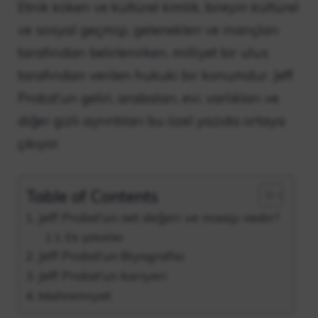
Etnik köken ve kültürel kimlik, bireyin kültürel
ve sosyal geçmişi, gelenekleri ve inançları
tarafından belirlenirken, milliyet bir ulus
tarafından verilen hukuki bir konumdur. Jeff
Probst’un geliri, arabaları, evi, varlıkları ve
diğer gizli ayrıntıları bu özel yazıda ortaya
çıkıyor.
Table of Contents
Jeff Probst’un net değeri ve maaşı nedir?
Ek şirketler
Jeff Probst’un Biyografisi
Jeff Probst’un kariyeri
Mahremiyet