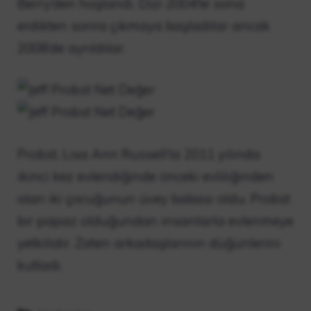
Berry’den hoşlandı. Dizi 2004’te sona
erdikten sonra çıkmaya başladılar ancak
2008’de ayrıldılar.
Probst, Lisa Ann Russell’la 2011 yılında
ikinci kez evlendiğinde önceki evliliğinden
olan iki çocuğunun üvey babası oldu. Probst
bir papaz olduğundan insanlarla evlenmeye
yetkilidir. Zaten arkadaşlarının düğünlerini
kutladı.