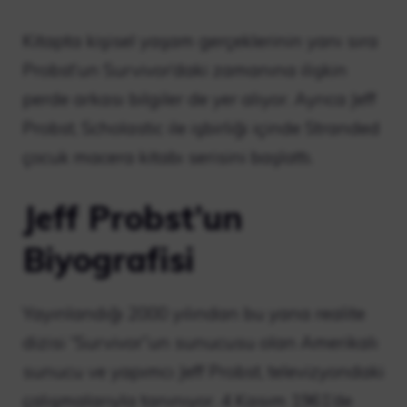
Kitapta kişisel yaşam gerçeklerinin yanı sıra
Probst’un Survivor’daki zamanına ilişkin
perde arkası bilgiler de yer alıyor. Ayrıca Jeff
Probst, Scholastic ile işbirliği içinde Stranded
çocuk macera kitabı serisini başlattı.
Jeff Probst’un
Biyografisi
Yayınlandığı 2000 yılından bu yana realite
dizisi “Survivor”un sunucusu olan Amerikalı
sunucu ve yapımcı Jeff Probst, televizyondaki
çalışmalarıyla tanınıyor. 4 Kasım 1961’de