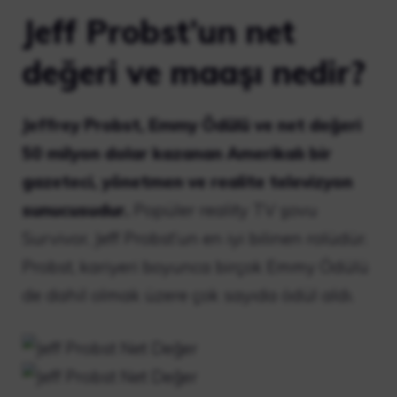
Jeff Probst’un net
değeri ve maaşı nedir?
Jeffrey Probst, Emmy Ödülü ve net değeri
50 milyon dolar kazanan Amerikalı bir
gazeteci, yönetmen ve realite televizyon
sunucusudur.
Popüler reality TV şovu
Survivor, Jeff Probst’un en iyi bilinen rolüdür.
Probst, kariyeri boyunca birçok Emmy Ödülü
de dahil olmak üzere çok sayıda ödül aldı.