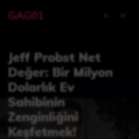
İçeriğe
GAG01
atla
MENÜ
Jeff Probst Net
Değer: Bir Milyon
Dolarlık Ev
Sahibinin
Zenginliğini
Keşfetmek!