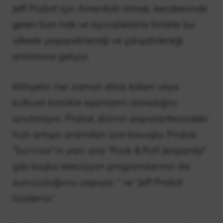
Jeff Probst için Amerikalı olmak, beraberinde
gelen tüm hak ve ayrıcalıklarla birlikte bu
ülkede yaşayabileceği ve çalışabileceği
anlamına geliyor.
Milliyetin her zaman etnik köken veya
kültürel kimlikle eşanlamlı olmadığını
unutmayın.
Probst, dizinin popülaritesindeki
hızlı artışın ardından üne kavuştu. Probst,
“Survivor”ın yanı sıra “Rock & Roll Jeopardy!”
gibi başka televizyon programlarının da
sunuculuğunu yapıyor. ” ve “Jeff Probst
Gösterisi.”