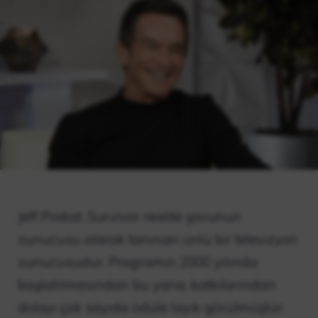
Jeff Probst, Survivor realite şovunun
sunucusu olarak tanınan ünlü bir televizyon
sunucusudur. Programın 2000 yılında
başlatılmasından bu yana, katkılarından
dolayı çok sayıda ödüle layık görülmüştür.