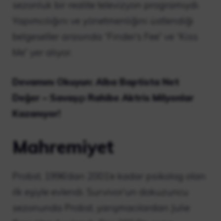
sezonluk bir realite televizyon programıydı.
Yapımcılığını ve yönetmenliğini üstlendiği
belgeseller arasında “Finder’s Fee” ve “Kiss
Me” yer alıyor.
Devamını Okuyun: Alba Baptista Net
Değer – Savaşçı Rahibe Aktris Milyonlar
Kazanıyor!
Mahremiyet
Probst, 1996’dan 2001’e kadar psikolog olan
ilk eşiyle evlendi. Survivor’un dokuzuncu
sezonunda Probst, yarışmacılardan Julie