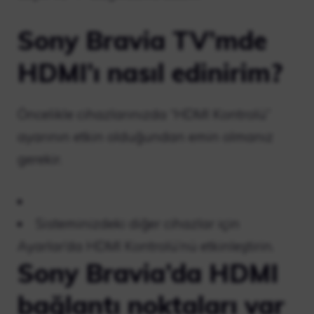
Sony Bravia TV’mde
HDMI’ı nasıl edinirim?
Öncelikle cihazlarınızda “HDMI Kontrolü”
ayarının etkin olduğundan emin olmanız
gerekir.
Sisteminizdeki diğer cihazlar için
Ayarlar’da HDMI Kontrolü’nü etkinleştirin.
Sony Bravia’da HDMI
bağlantı noktaları var