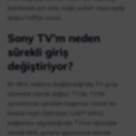
belirlemek için sola, sağa, yukarı veya aşağı
doğru hafifçe vurun.
Sony TV’m neden
sürekli giriş
değiştiriyor?
Bir MHL kablosu bağlandığında TV girişi
otomatik olarak değişir. TV’de, TV’de
oynatılacak içerikten bağımsız olarak bir
Mobile High-Definition Link™ (MHL)
bağlantısı algıladığında TV’nin otomatik
olarak MHL girişine geçmesine olanak