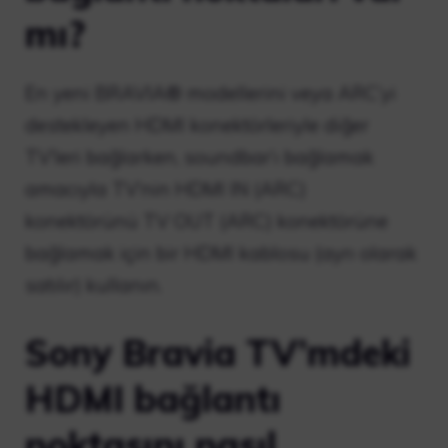
mı?
En yeni BRAVIA® modellerini veya ARC’yi
destekleyen HDMI konektörleriyle diğer
TV’leri bağlarken, soundbar’ı bağlamak
amacıyla TV’nin HDMI IN (ARC)
konektörünü TV OUT (ARC) konektörüne
bağlamak için bir HDMI kablosu (ayrı olarak
satılır) kullanın.
Sony Bravia TV’mdeki
HDMI bağlantı
noktasını nasıl