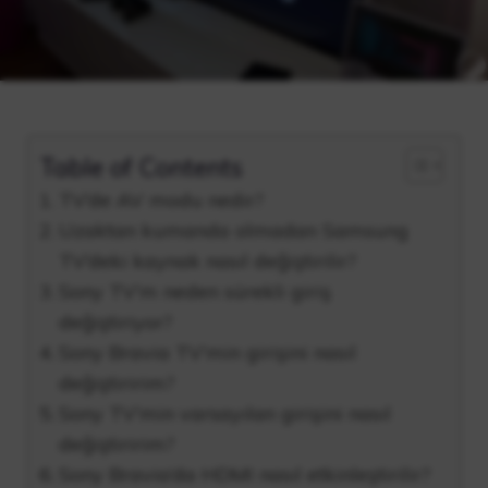
Table of Contents
TV’de AV modu nedir?
Uzaktan kumanda olmadan Samsung
TV’deki kaynak nasıl değiştirilir?
Sony TV’m neden sürekli giriş
değiştiriyor?
Sony Bravia TV’min girişini nasıl
değiştiririm?
Sony TV’min varsayılan girişini nasıl
değiştiririm?
Sony Bravia’da HDMI nasıl etkinleştirilir?