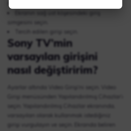
HOME düğmesine basın.
Ekranın sağ üst köşesindeki giriş
simgesini seçin.
Tercih edilen girişi seçin.
Sony TV’min
varsayılan girişini
nasıl değiştiririm?
Ayarlar altında Video Girişi’ni seçin. Video
Girişi menüsünden Yapılandırılmış Cihazlar’ı
seçin. Yapılandırılmış Cihazlar ekranında,
varsayılan olarak kullanmak istediğiniz
girişi vurgulayın ve seçin. Ekranda beliren