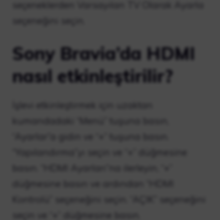
seçeneklerden Varsayılan TV Olarak Ayarla
seçeneğini seçin.
Sony Bravia’da HDMI
nasıl etkinleştirilir?
İşlevi etkinleştirmek için uzaktan
kumandadaki “Menü” tuşuna basın,
“Ayarlar”a gidin ve “+” tuşuna basın.
“Yapılandırma”yı seçin ve “+” düğmesine
basın. “HDMI Ayarları”na ilerleyin, “+”
düğmesine basın ve ardından “HDMI
Kontrolü” seçeneğini seçin. “AÇIK” seçeneğini
seçin ve “+” düğmesine basın.