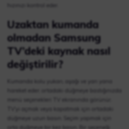
hızınızı kontrol eder.
Uzaktan kumanda
olmadan Samsung
TV’deki kaynak nasıl
değiştirilir?
Kumanda kolu yukarı, aşağı ve yan yana
hareket eder; ortadaki düğmeye bastığınızda
menü seçenekleri TV ekranında görünür.
TV’yi açmak veya kapatmak için ortadaki
düğmeye uzun basın. Seçim yapmak için
orta düğmeye bir kez basın. Bir seçeneği