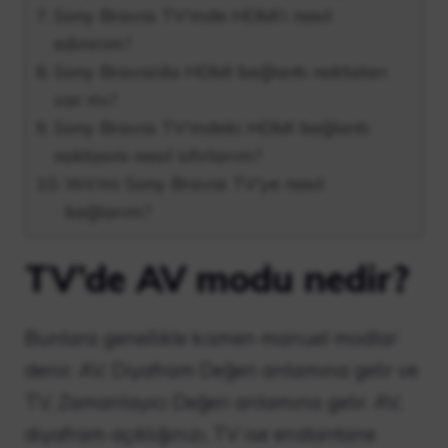
Sony Bravia TV’mde HDMI’ı nasıl
edinirim?
Sony Bravia’da HDMI bağlantı noktaları
var mı?
Sony Bravia TV’mdeki HDMI bağlantı
noktasını nasıl sıfırlarım?
Wii’mi Sony Bravia TV’ye nasıl
bağlarım?
TV’de AV modu nedir?
Bunlara genellikle kısmen manuel modlar
denir. AV, Diyafram Değeri anlamına gelir ve
TV, Zamanlayıcı Değeri anlamına gelir. AV,
diyafram açıklığınızı, TV ise enstantane