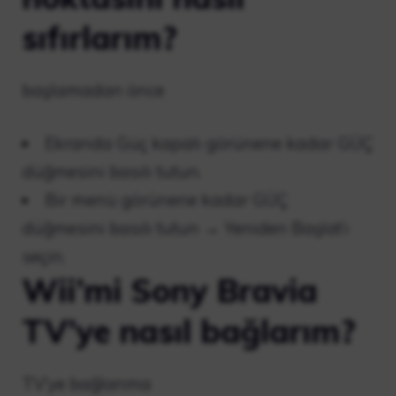
sıfırlarım?
başlamadan önce
Ekranda Güç kapalı görünene kadar GÜÇ
düğmesini basılı tutun.
Bir menü görünene kadar GÜÇ
düğmesini basılı tutun → Yeniden Başlat’ı
seçin.
Wii’mi Sony Bravia
TV’ye nasıl bağlarım?
TV’ye bağlanma