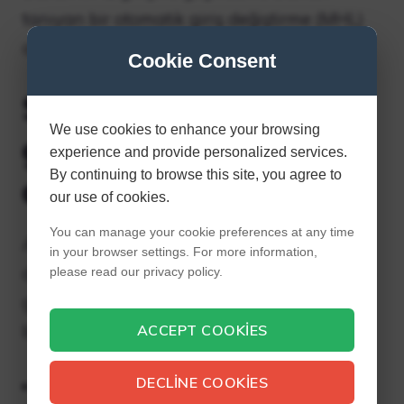
tanıyan bir otomatik giriş değiştirme (MHL)
ayarı bulunur.
Cookie Consent
Sony Bravia TV’min
We use cookies to enhance your browsing
girişini nasıl
experience and provide personalized services.
By continuing to browse this site, you agree to
değiştiririm?
our use of cookies.
You can manage your cookie preferences at any time
Aşağıda diğer girişlerden TV şovuna
in your browser settings. For more information,
dönmenin veya Android TV™ cihazınızdaki
please read our privacy policy.
girişleri değiştirmenin farklı yolları
bulunmaktadır. Ana Ekranı Kullanın
ACCEPT COOKIES
DECLINE COOKIES
Birlikte verilen uzaktan kumandadaki